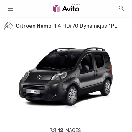
Citroen Nemo
1.4 HDi 70 Dynamique 1PL
12
IMAGES