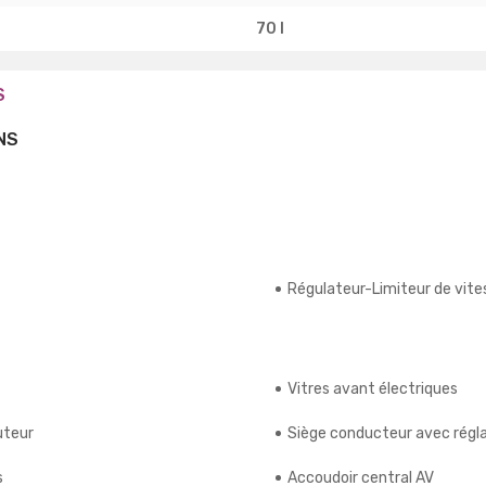
70 l
S
NS
Régulateur-Limiteur de vite
Vitres avant électriques
uteur
Siège conducteur avec régla
s
Accoudoir central AV