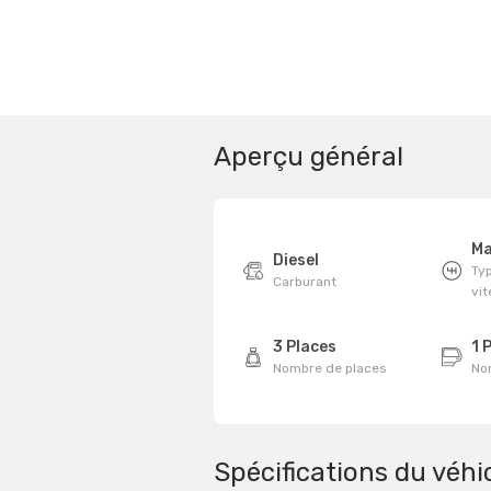
Aperçu général
Ma
Diesel
Typ
Carburant
vi
3 Places
1 
Nombre de places
No
Spécifications du véhi