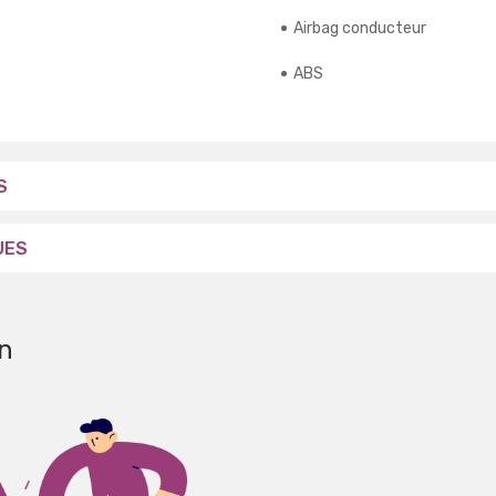
Airbag conducteur
ABS
S
UES
n