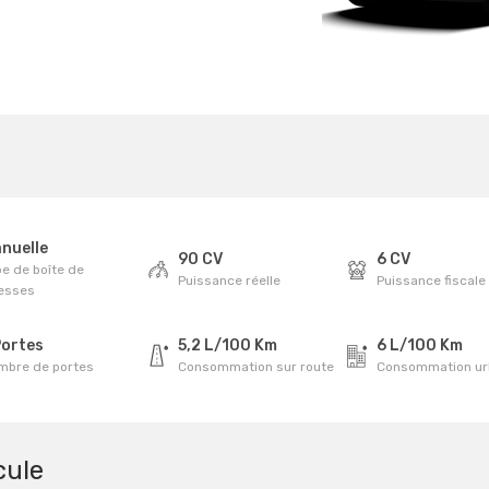
nuelle
90 CV
6 CV
e de boîte de
Puissance réelle
Puissance fiscale
tesses
Portes
5,2 L/100 Km
6 L/100 Km
mbre de portes
Consommation sur route
Consommation ur
cule