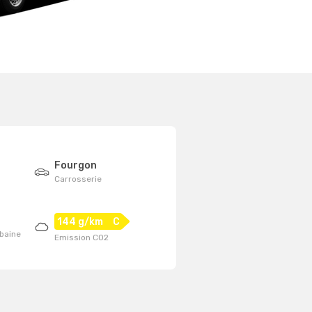
Fourgon
Carrosserie
144 g/km
C
baine
Emission CO2