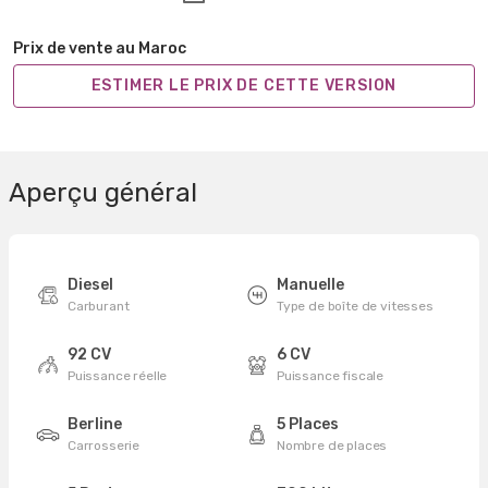
Prix de vente au Maroc
ESTIMER LE PRIX DE CETTE VERSION
Aperçu général
Diesel
Manuelle
Carburant
Type de boîte de vitesses
92 CV
6 CV
Puissance réelle
Puissance fiscale
Berline
5 Places
Carrosserie
Nombre de places