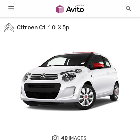
Citroen C1
1.0i X 5p
40
IMAGES