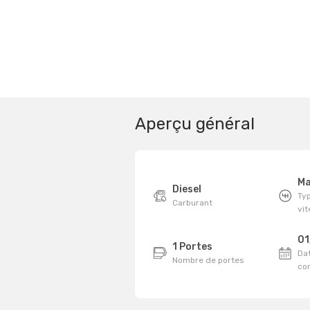
Aperçu général
Ma
Diesel
Typ
Carburant
vi
01
1 Portes
Dat
Nombre de portes
co