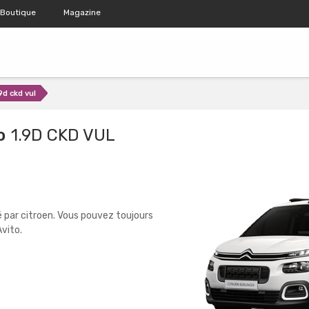
Boutique
Magazine
9d ckd vul
o
1.9D CKD VUL
 par citroen. Vous pouvez toujours
vito.