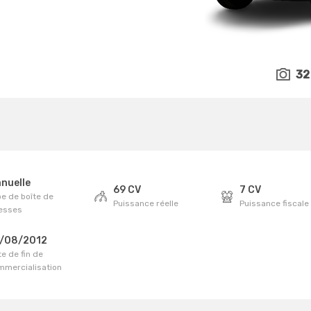
32
nuelle
69 CV
7 CV
e de boîte de
Puissance réelle
Puissance fiscale
tesses
/08/2012
e de fin de
mmercialisation