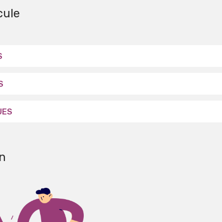
cule
S
S
UES
n