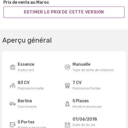
Prix de vente au Maroc
ESTIMER LE PRIX DE CETTE VERSION
Aperçu général
Essence
Manuelle
Carburant
Type de boîte de vitesses
83 CV
7 CV
Puissance réelle
Puissance fiscale
Berline
5 Places
Carrosserie
Nombre de places
01/06/2018
5 Portes
Date de fin de
Nombre de portes