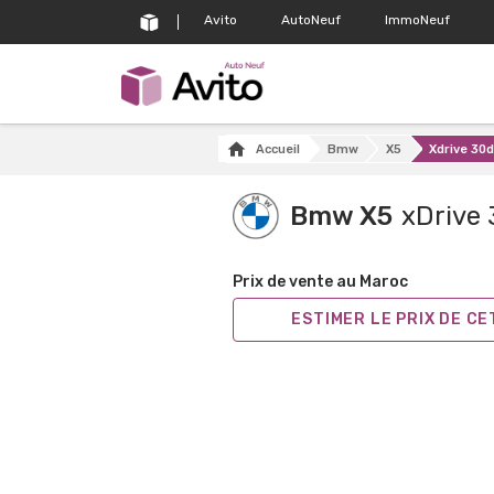
Avito
AutoNeuf
ImmoNeuf
Accueil
Bmw
X5
Xdrive 30
Bmw X5
xDrive
Prix de vente au Maroc
ESTIMER LE PRIX DE C