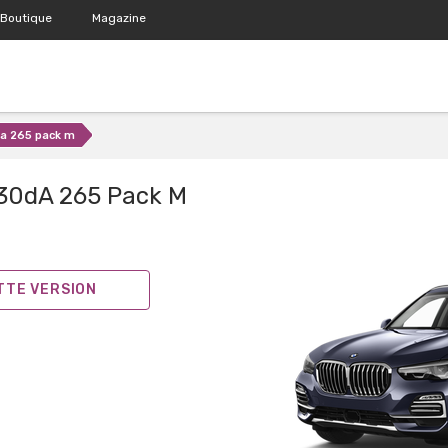
Boutique
Magazine
da 265 pack m
 30dA 265 Pack M
ETTE VERSION