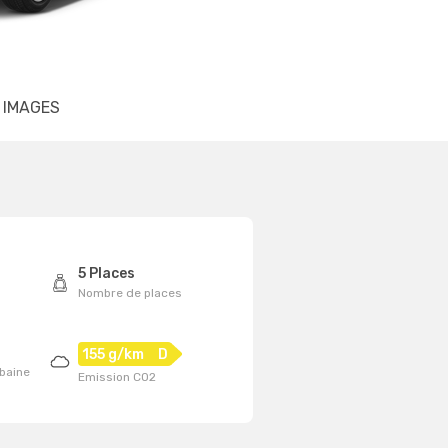
IMAGES
5 Places
Nombre de places
155 g/km
D
baine
Emission CO2