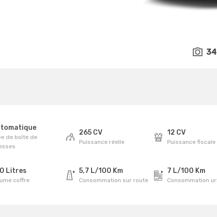
34
tomatique
265 CV
12 CV
e de boîte de
Puissance réelle
Puissance fiscale
tesses
0 Litres
5,7 L/100 Km
7 L/100 Km
lume coffre
Consommation sur route
Consommation ur