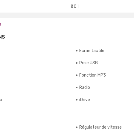
80 l
S
NS
Ecran tactile
Prise USB
Fonction MP3
Radio
io
iDrive
Régulateur de vitesse