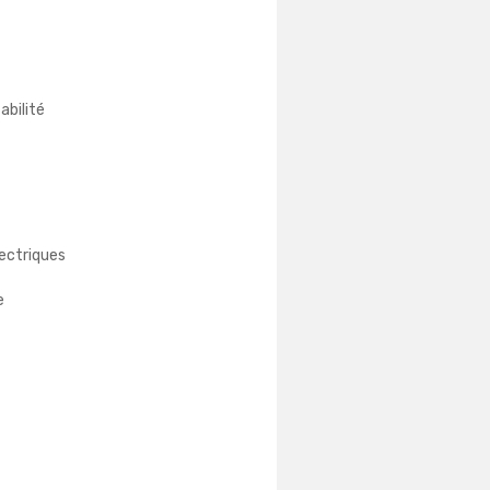
abilité
lectriques
e