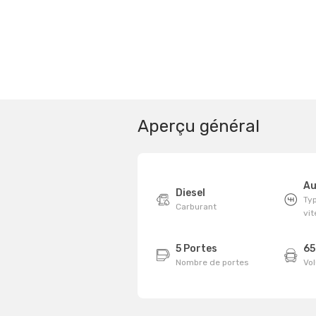
Aperçu général
Au
Diesel
Typ
Carburant
vi
5 Portes
65
Nombre de portes
Vo