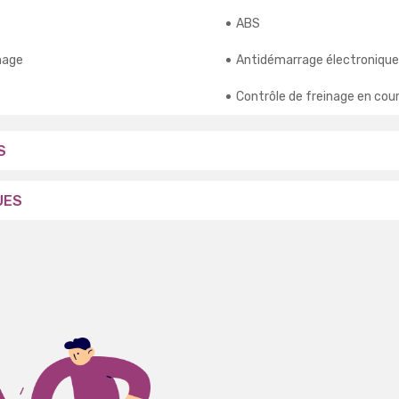
ABS
nage
Antidémarrage électronique
Contrôle de freinage en cou
S
UES