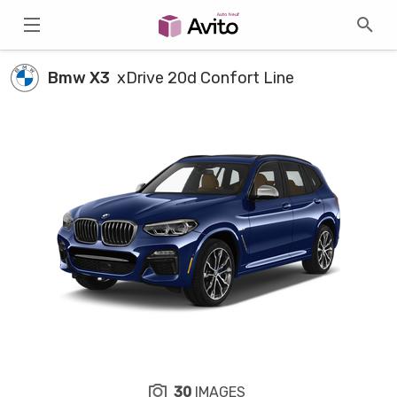
Bmw X3
xDrive 20d Confort Line
30
IMAGES