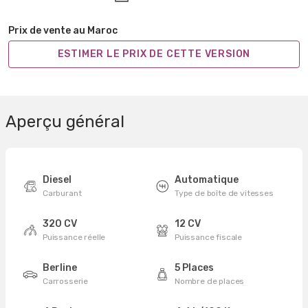
Prix de vente au Maroc
ESTIMER LE PRIX DE CETTE VERSION
Aperçu général
Diesel
Automatique
Carburant
Type de boîte de vitesses
320 CV
12 CV
Puissance réelle
Puissance fiscale
Berline
5 Places
Carrosserie
Nombre de places