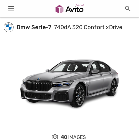
Bmw Serie-7
740dA 320 Confort xDrive
40
IMAGES