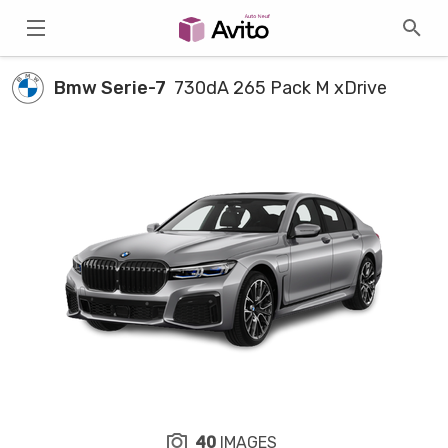
Bmw Serie-7
730dA 265 Pack M xDrive
40
IMAGES