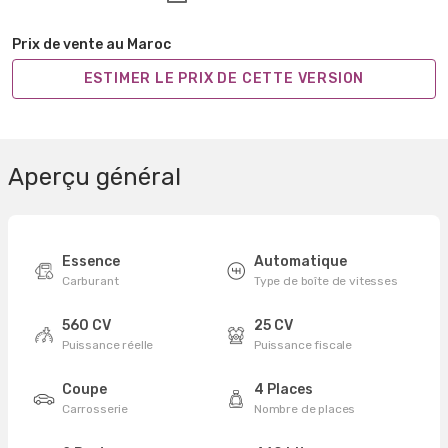
Prix de vente au Maroc
ESTIMER LE PRIX DE CETTE VERSION
Aperçu général
Essence
Automatique
Carburant
Type de boîte de vitesses
560 CV
25 CV
Puissance réelle
Puissance fiscale
Coupe
4 Places
Carrosserie
Nombre de places