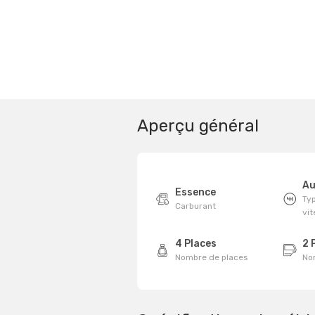
Aperçu général
Au
Essence
Typ
Carburant
vi
4 Places
2 
Nombre de places
No