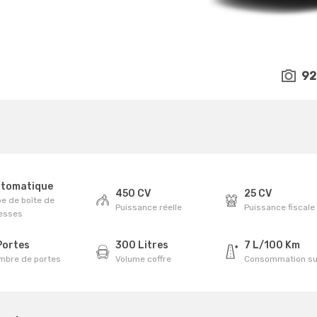
92
tomatique
450 CV
25 CV
e de boîte de
Puissance réelle
Puissance fiscale
tesses
Portes
300 Litres
7 L/100 Km
mbre de portes
Volume coffre
Consommation su