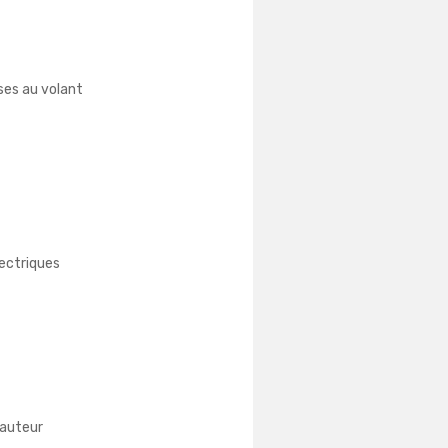
es au volant
lectriques
hauteur