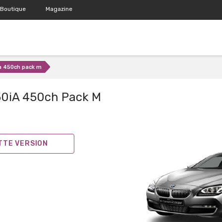
Boutique
Magazine
a 450ch pack m
0iA 450ch Pack M
ETTE VERSION