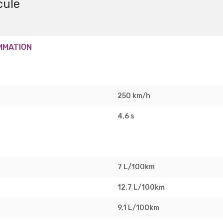
cule
MMATION
250 km/h
4,6 s
7 L/100km
12,7 L/100km
9,1 L/100km