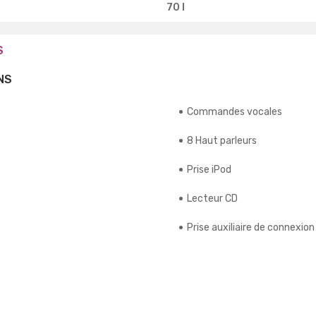
70 l
S
NS
Commandes vocales
8 Haut parleurs
Prise iPod
Lecteur CD
Prise auxiliaire de connexion