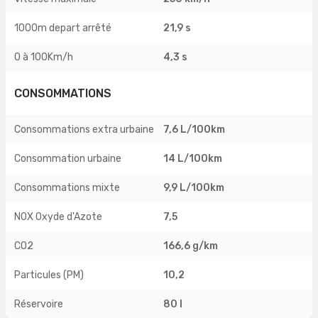
1000m depart arrêté
21,9 s
0 à 100Km/h
4,3 s
CONSOMMATIONS
Consommations extra urbaine
7,6 L/100km
Consommation urbaine
14 L/100km
Consommations mixte
9,9 L/100km
NOX Oxyde d'Azote
7,5
CO2
166,6 g/km
Particules (PM)
10,2
Réservoire
80 l