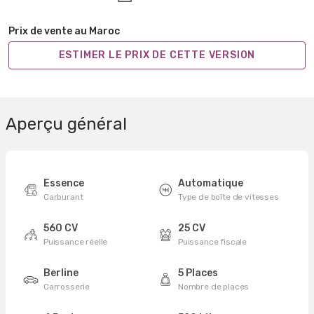
Prix de vente au Maroc
ESTIMER LE PRIX DE CETTE VERSION
Aperçu général
Essence
Automatique
Carburant
Type de boîte de vitesses
560 CV
25 CV
Puissance réelle
Puissance fiscale
Berline
5 Places
Carrosserie
Nombre de places