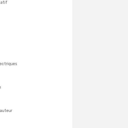
atif
lectriques
e
e
hauteur