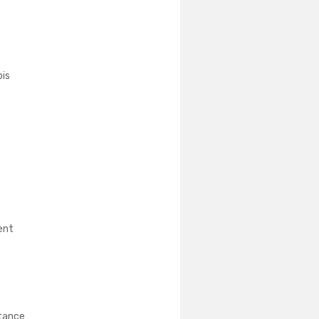
ois
ent
stance