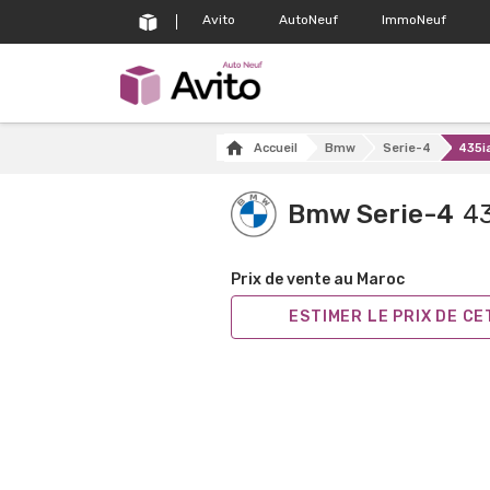
Avito
AutoNeuf
ImmoNeuf
Accueil
Bmw
Serie-4
435ia
Bmw Serie-4
43
Prix de vente au Maroc
ESTIMER LE PRIX DE C