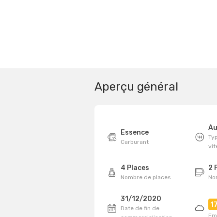
Aperçu général
Au
Essence
Typ
Carburant
vi
4 Places
2 
Nombre de places
No
31/12/2020
1
Date de fin de
Em