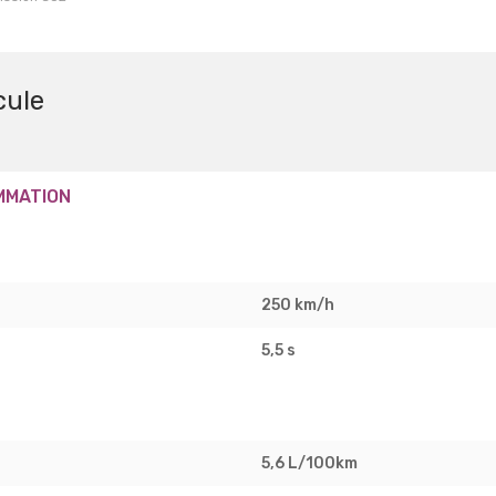
cule
MMATION
250 km/h
5,5 s
5,6 L/100km