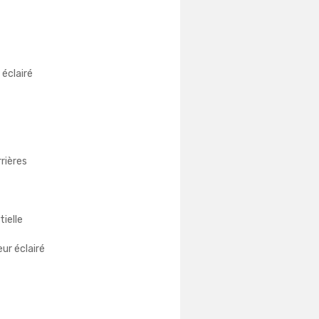
 éclairé
rrières
ielle
ur éclairé