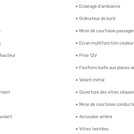
Eclairage d'ambiance
Ordinateur de bord
e
Miroir de courtoisie passager
s
Ecran multifonction couleur
 hauteur
Prise 12V
Fixations Isofix aux places a
Volant métal
ement
Ouverture des vitres séquent
Miroir de courtoisie conducte
roulant
Accoudoir arrière
Vitres teintées