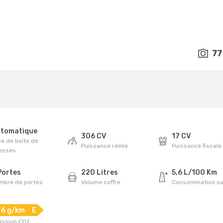
77
tomatique
306 CV
17 CV
e de boîte de
Puissance réelle
Puissance fiscale
tesses
Portes
220 Litres
5,6 L/100 Km
mbre de portes
Volume coffre
Consommation su
76 g/km
E
ission CO2