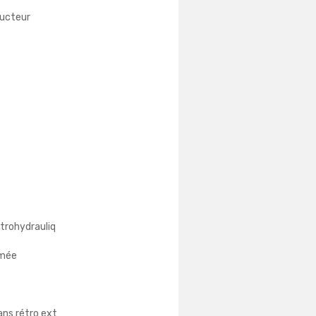
ucteur
ctrohydrauliq
omée
ans rétro ext