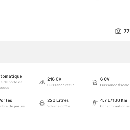
77
tomatique
218 CV
8 CV
e de boîte de
Puissance réelle
Puissance fiscale
tesses
Portes
220 Litres
4,7 L/100 Km
mbre de portes
Volume coffre
Consommation su