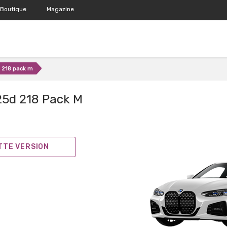
Boutique
Magazine
 218 pack m
25d 218 Pack M
ETTE VERSION