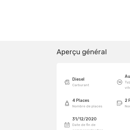
Aperçu général
Au
Diesel
Typ
Carburant
vi
4 Places
2 
Nombre de places
No
31/12/2020
Date de fin de