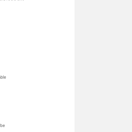
ble
rbe