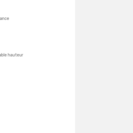
tance
able hauteur