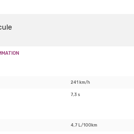
cule
MMATION
241 km/h
7,3 s
4,7 L/100km