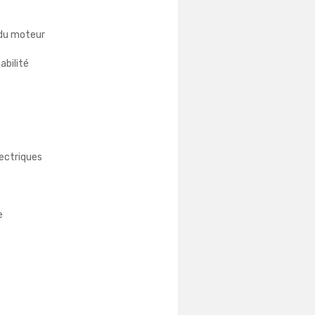
 du moteur
abilité
lectriques
e
e