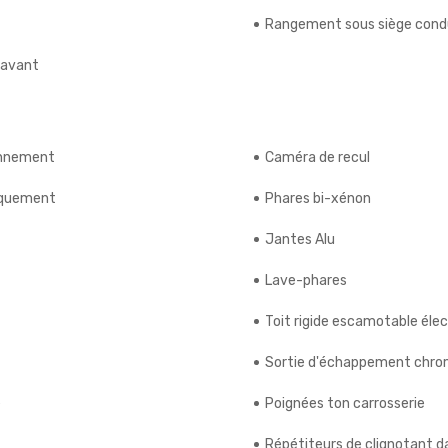
Rangement sous siège cond
 avant
onnement
Caméra de recul
riquement
Phares bi-xénon
Jantes Alu
Lave-phares
Toit rigide escamotable éle
Sortie d'échappement chr
e
Poignées ton carrosserie
Répétiteurs de clignotant d