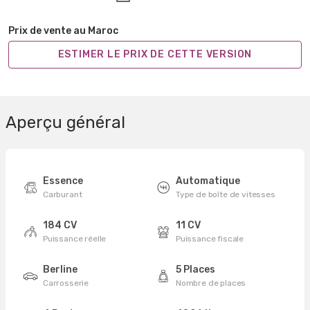
Prix de vente au Maroc
ESTIMER LE PRIX DE CETTE VERSION
Aperçu général
Essence
Automatique
Carburant
Type de boîte de vitesses
184 CV
11 CV
Puissance réelle
Puissance fiscale
Berline
5 Places
Carrosserie
Nombre de places