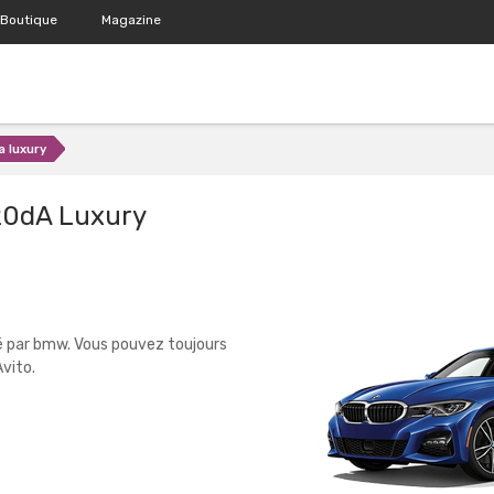
Boutique
Magazine
a luxury
20dA Luxury
é par bmw. Vous pouvez toujours
vito.