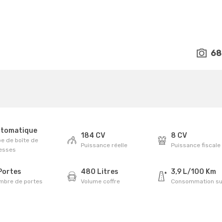
68
tomatique
184 CV
8 CV
e de boîte de
Puissance réelle
Puissance fiscale
tesses
Portes
480 Litres
3,9 L/100 Km
mbre de portes
Volume coffre
Consommation su