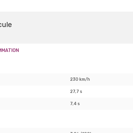
cule
MMATION
230 km/h
27,7 s
7,4 s