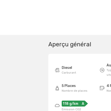
Aperçu général
Au
Diesel
Typ
Carburant
vi
5 Places
4 
Nombre de places
No
118 g/km
A
Emission CO2