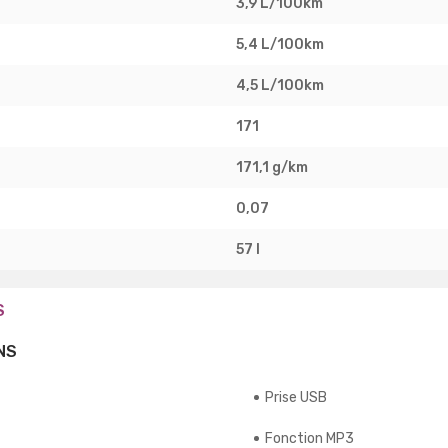
3,9 L/100km
5,4 L/100km
4,5 L/100km
171
171,1 g/km
0,07
57 l
S
NS
Prise USB
Fonction MP3