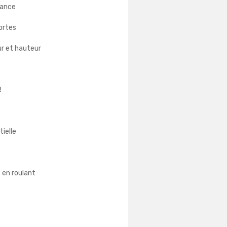
tance
portes
ur et hauteur
R
ielle
s en roulant