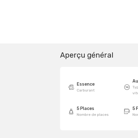
Aperçu général
Au
Essence
Typ
Carburant
vi
5 Places
5 
Nombre de places
No