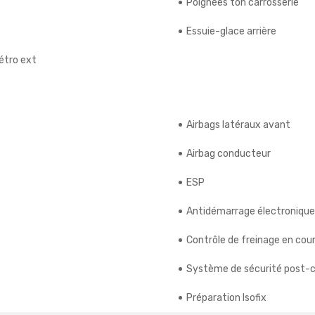
e
Poignées ton carrosserie
Essuie-glace arrière
étro ext
Airbags latéraux avant
Airbag conducteur
ESP
Antidémarrage électronique
Contrôle de freinage en cou
Système de sécurité post-co
Préparation Isofix