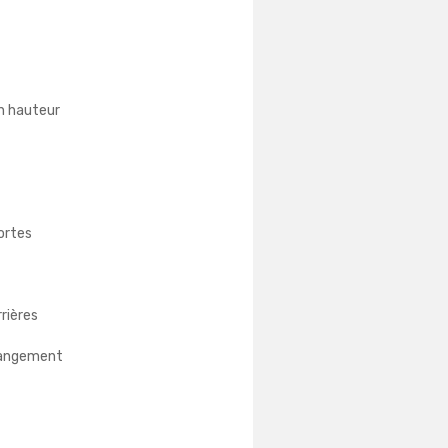
n hauteur
portes
rrières
rangement