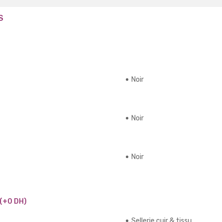
S
Noir
Noir
Noir
(+0 DH)
Sellerie cuir & tissu