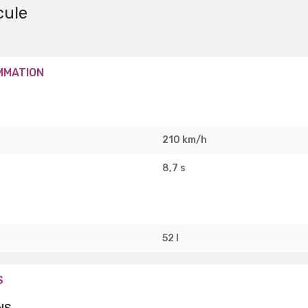
cule
MMATION
210 km/h
8,7 s
52 l
S