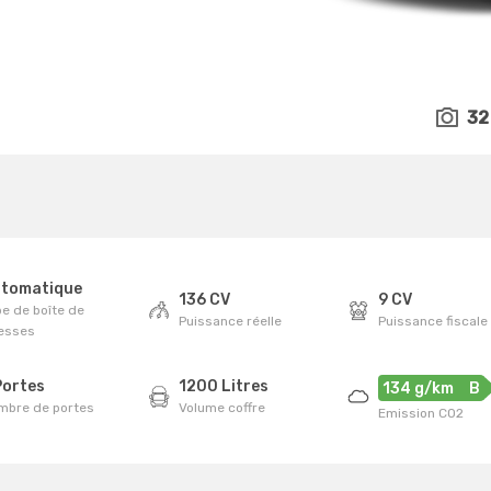
32
tomatique
136 CV
9 CV
e de boîte de
Puissance réelle
Puissance fiscale
tesses
Portes
1200 Litres
134 g/km
B
mbre de portes
Volume coffre
Emission CO2