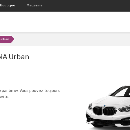
Boutique
Magazine
 urban
6iA Urban
é par bmw. Vous pouvez toujours
vito.