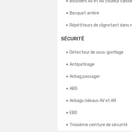
Boucliers AV et AR couleur caiss
Becquet arrière
Répétiteurs de clignotant dans r
SÉCURITÉ
Détecteur de sous-gonflage
Antipatinage
Airbag passager
ABS
Airbags rideaux AV et AR
EBD
Troisième ceinture de sécurité