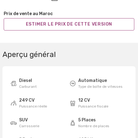
Prix de vente au Maroc
ESTIMER LE PRIX DE CETTE VERSION
Aperçu général
Diesel
Automatique
Carburant
Type de boîte de vitesses
249 CV
12 CV
Puissance réelle
Puissance fiscale
SUV
5 Places
Carrosserie
Nombre de places