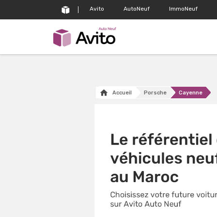
Avito
AutoNeuf
ImmoNeuf
Accueil
Porsche
Cayenne