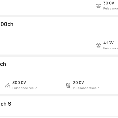
30 CV
Puissance
500ch
41 CV
Puissance
0ch
300 CV
20 CV
Puissance réelle
Puissance fiscale
0ch S