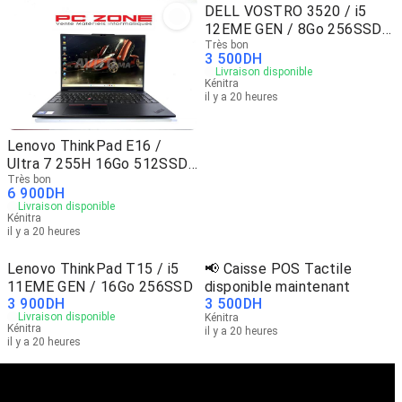
DELL VOSTRO 3520 / i5
12EME GEN / 8Go 256SSD
NVm
Très bon
3 500
DH
Livraison disponible
Kénitra
il y a 20 heures
Lenovo ThinkPad E16 /
Ultra 7 255H 16Go 512SSD
NVm
Très bon
6 900
DH
Livraison disponible
Kénitra
il y a 20 heures
Lenovo ThinkPad T15 / i5
📢 Caisse POS Tactile
11EME GEN / 16Go 256SSD
disponible maintenant
3 900
DH
3 500
DH
Livraison disponible
Kénitra
Kénitra
il y a 20 heures
il y a 20 heures