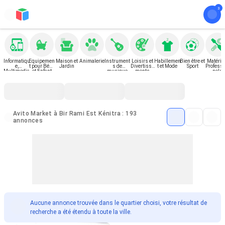
Informatiqu
Equipemen
Maison et
Animalerie
Instrument
Loisirs et
Habillemen
Bien être et
Matérie
e,
t pour Bébé
Jardin
s de
Divertisse
t et Mode
Sport
Professi
Multimedia
et Enfant
musique
ments
nels
et Gadgets
Avito Market à Bir Rami Est Kénitra : 193
annonces
Aucune annonce trouvée dans le quartier choisi, votre résultat de
recherche a été étendu à toute la ville.