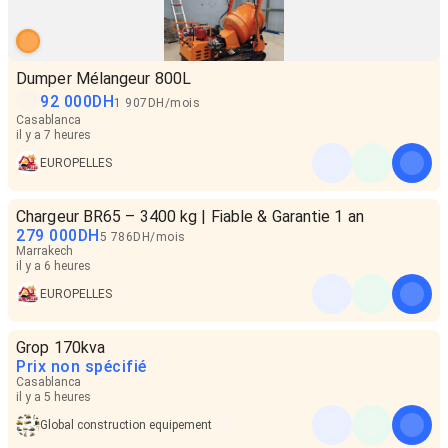
Dumper Mélangeur 800L
92 000
DH
1 907
DH
/
mois
Casablanca
il y a 7 heures
EUROPELLES
Chargeur BR65 – 3400 kg | Fiable & Garantie 1 an
279 000
DH
5 786
DH
/
mois
Marrakech
il y a 6 heures
EUROPELLES
Grop 170kva
Prix non spécifié
Casablanca
il y a 5 heures
Global construction equipement