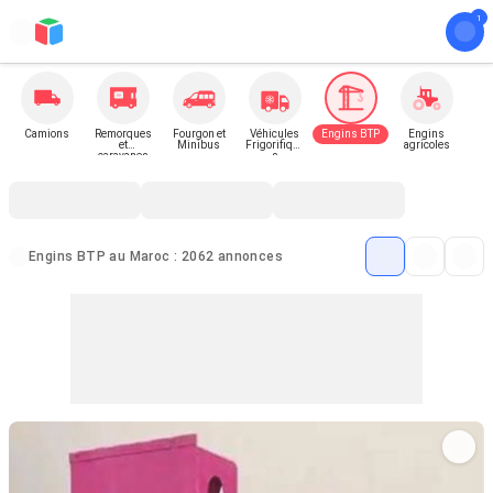
Camions
Remorques
Fourgon et
Véhicules
Engins BTP
Engins
et
Minibus
Frigorifique
agricoles
caravanes
s
Engins BTP au Maroc : 2062 annonces