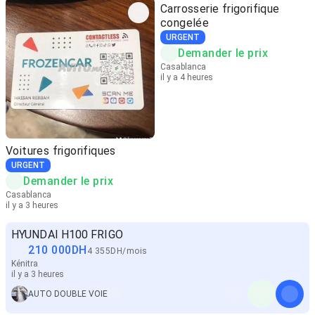
Carrosserie frigorifique
congelée
URGENT
Demander le prix
Casablanca
il y a 4 heures
Voitures frigorifiques
URGENT
Demander le prix
Casablanca
il y a 3 heures
HYUNDAI H100 FRIGO
210 000
DH
4 355
DH
/
mois
Kénitra
il y a 3 heures
AUTO DOUBLE VOIE