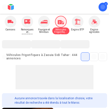
Camions
Remorques
Fourgon et
Véhicules
Engins BTP
Engins
et
Minibus
Frigorifique
agricoles
caravanes
s
Véhicules Frigorifiques à Zaouia Sidi Tahar : 444
annonces
Aucune annonce trouvée dans la localisation choisie, votre
résultat de recherche a été étendu à tout le Maroc.