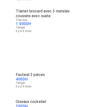
Tlamet brocard avec 3 matelas
coussins avec ouate
Très bon
1 000
DH
Tanger
il y a 9 mois
Fauteuil 3 pièces
400
DH
Tanger
il y a 9 mois
Oiseaux cockatiel
200
DH