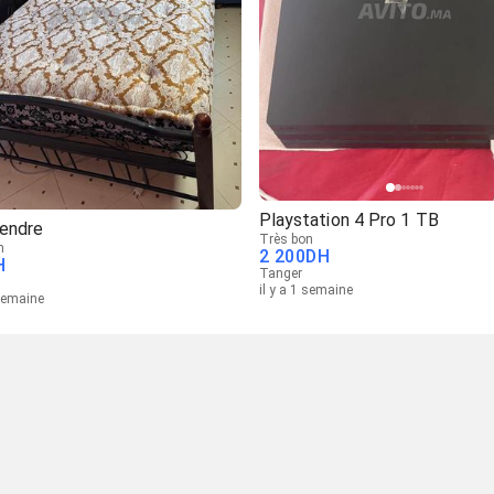
Playstation 4 Pro 1 TB
vendre
Très bon
n
2 200
DH
H
Tanger
il y a 1 semaine
 semaine