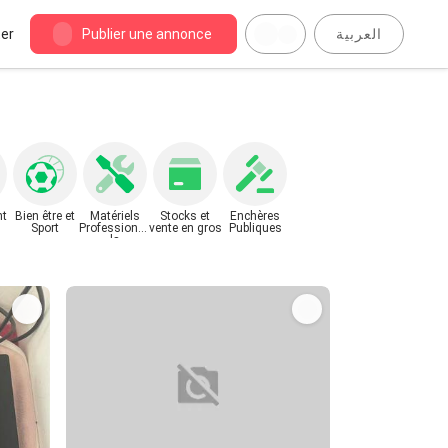
er
Publier une annonce
العربية
nt
Bien être et
Matériels
Stocks et
Enchères
Sport
Professionne
vente en gros
Publiques
ls