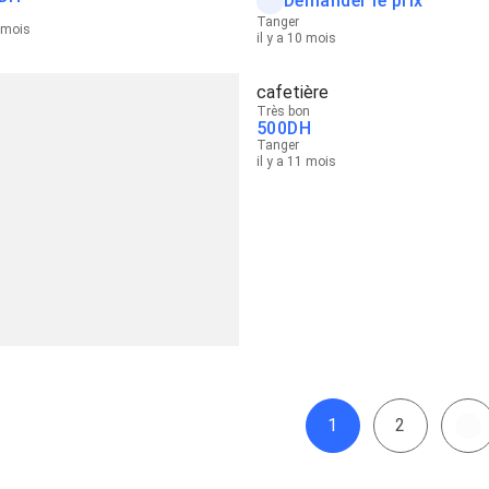
Demander le prix
Tanger
0 mois
il y a 10 mois
cafetière
Très bon
500
DH
Tanger
il y a 11 mois
1
2