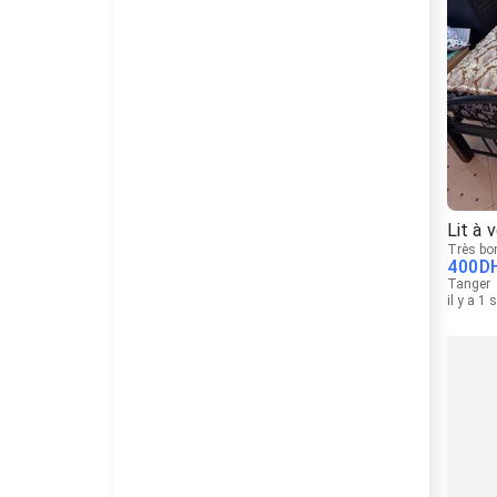
Lit à 
Très bo
400
D
Tanger
il y a 1