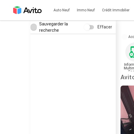
Auto Neuf
Immo Neuf
Crédit Immobilier
Sauvegarder la
Effacer
recherche
Acc
Infor
Multi
Gad