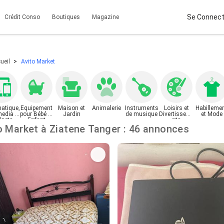
Se Connect
Crédit Conso
Boutiques
Magazine
ueil
Avito Market
matique,
Equipement
Maison et
Animalerie
Instruments
Loisirs et
Habilleme
media et
pour Bébé et
Jardin
de musique
Divertisseme
et Mode
gets
Enfant
nts
Avito Market à Ziatene Tanger : 46 annonces