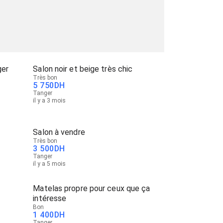
ger
Salon noir et beige très chic
Très bon
5 750
DH
Tanger
il y a 3 mois
Salon à vendre
Très bon
3 500
DH
Tanger
il y a 5 mois
Matelas propre pour ceux que ça
intéresse
Bon
1 400
DH
Tanger