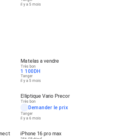
il y a 5 mois
Matelas a vendre
Très bon
1 100
DH
Tanger
il y a 5 mois
Elliptique Vario Precor
Très bon
Demander le prix
Tanger
il y a 6 mois
nnect
iPhone 16 pro max
256 GB
Neuf