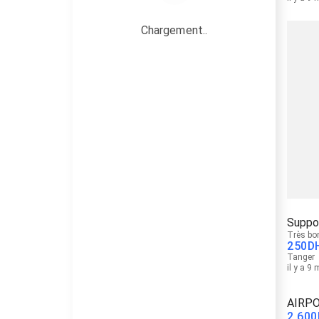
Chargement..
Suppor
Très bo
250
D
Tanger
il y a 9
AIRP
2 600