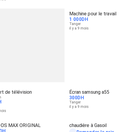
Machine pour le travail
1 000
DH
Tanger
il y a 9 mois
t de télévision
Écran samsung a55
300
DH
n
H
Tanger
il y a 9 mois
 mois
ODS MAX ORIGINAL
chaudière à Gasoil
DH