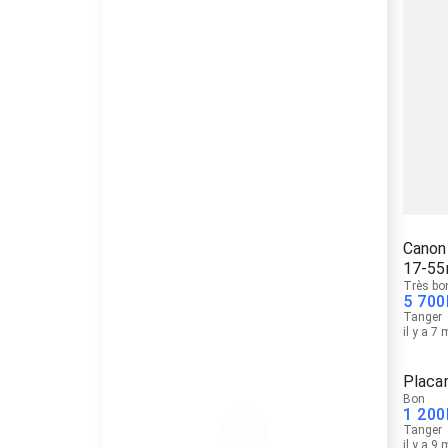
Canon
17-5
Très bo
5 700
Tanger
il y a 7
Placa
Bon
1 200
Tanger
il y a 9