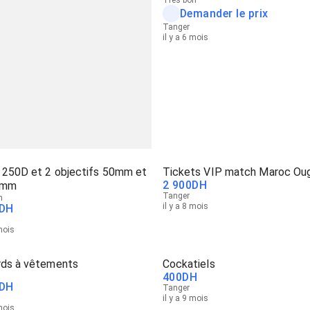
Demander le prix
Tanger
il y a 6 mois
 250D et 2 objectifs 50mm et
Tickets VIP match Maroc Ou
2 900
DH
5mm
Tanger
n
il y a 8 mois
DH
 mois
rds à vêtements
Cockatiels
400
DH
DH
Tanger
il y a 9 mois
 mois