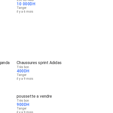
10 000
DH
Tanger
il y a 6 mois
ganda
Chaussures sprint Adidas
Très bon
400
DH
Tanger
il y a 9 mois
poussette a vendre
Très bon
900
DH
Tanger
il y a 9 mois