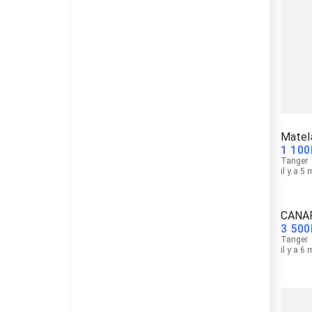
Matel
1 100
Tanger
il y a 5
CANA
3 500
Tanger
il y a 6