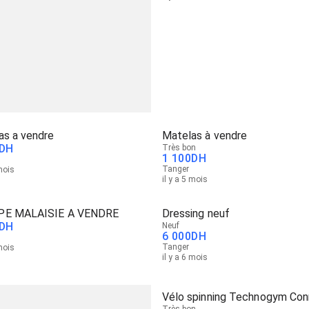
as a vendre
Matelas à vendre
DH
Très bon
1 100
DH
Tanger
 mois
il y a 5 mois
PE MALAISIE A VENDRE
Dressing neuf
DH
Neuf
6 000
DH
Tanger
 mois
il y a 6 mois
Vélo spinning Technogym Co
Très bon