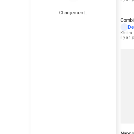
Chargement..
Combi
De
Kénitra
il y a 1 
Nappe 