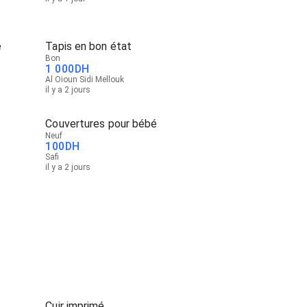
e
Tapis en bon état
Bon
1 000
DH
Al Oioun Sidi Mellouk
il y a 2 jours
Couvertures pour bébé
Neuf
100
DH
Safi
il y a 2 jours
Cuir imprimé