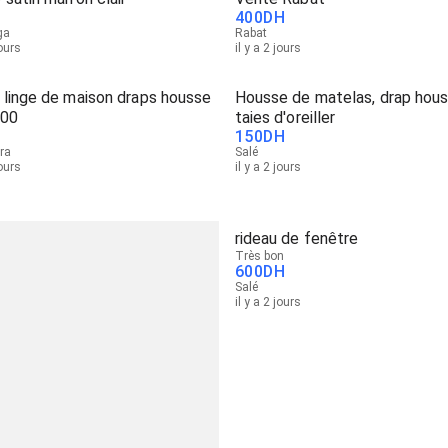
400
DH
ga
Rabat
jours
il y a 2 jours
 linge de maison draps housse
Housse de matelas, drap hous
00
taies d'oreiller
150
DH
ra
Salé
jours
il y a 2 jours
rideau de fenêtre
Très bon
600
DH
Salé
il y a 2 jours