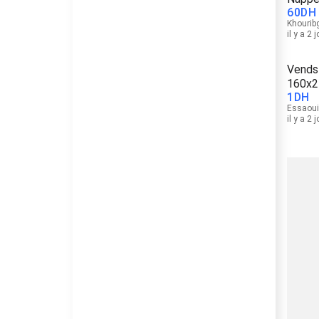
60
DH
Khourib
il y a 2 
Vends
160x2
1
DH
Essaoui
il y a 2 