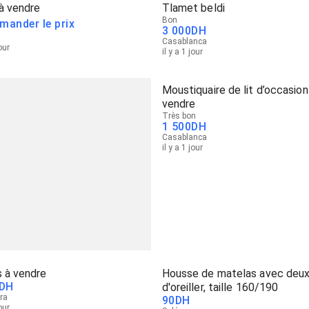
à vendre
Tlamet beldi
Bon
mander le prix
3 000
DH
Casablanca
jour
il y a 1 jour
Moustiquaire de lit d’occasion
vendre
Très bon
1 500
DH
Casablanca
il y a 1 jour
 à vendre
Housse de matelas avec deux
DH
d'oreiller, taille 160/190
ra
90
DH
jour