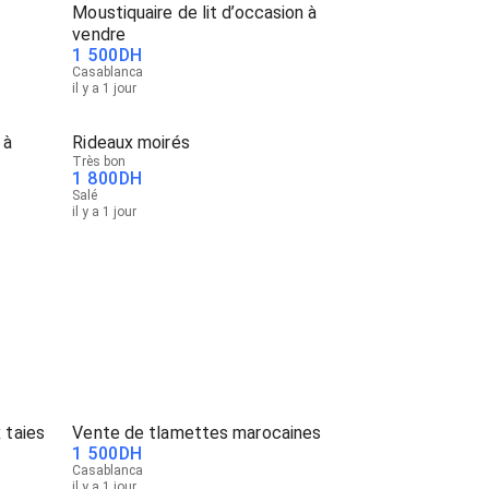
Moustiquaire de lit d’occasion à
vendre
1 500
DH
Casablanca
il y a 1 jour
 à
Rideaux moirés
Très bon
1 800
DH
Salé
il y a 1 jour
 taies
Vente de tlamettes marocaines
1 500
DH
Casablanca
il y a 1 jour