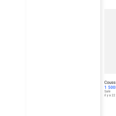
Coussi
1 500
Salé
il y a 2