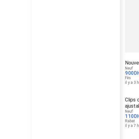
Nouve
Neuf
900
D
Fès
il y a 3 
Clips 
ajusta
Neuf
110
D
Rabat
il y a 7 