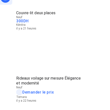
Couvre-lit deux places
Neuf
300
DH
Kénitra
il y a 21 heures
Rideaux voilage sur mesure Élégance
et modernité
Neuf
Demander le prix
Temara
il y a 22 heures