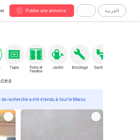
er
Publier une annonce
العربية
Tapis
Porte et
Jardin
Bricolage
Sanitaire
Fenêtre
nonces
t de recherche a été étendu à tout le Maroc.