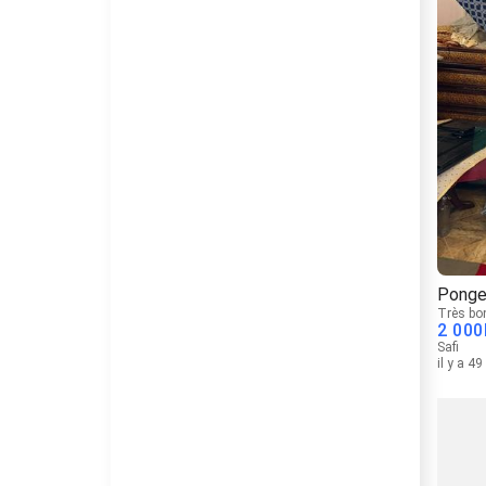
Ponge
Très bo
2 000
Safi
il y a 4