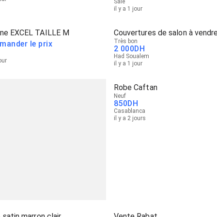
Salé
il y a 1 jour
ne EXCEL TAILLE M
Couvertures de salon à vendr
Très bon
mander le prix
2 000
DH
Had Soualem
jour
il y a 1 jour
Robe Caftan
Neuf
850
DH
Casablanca
il y a 2 jours
satin marron clair
Vente Rabat