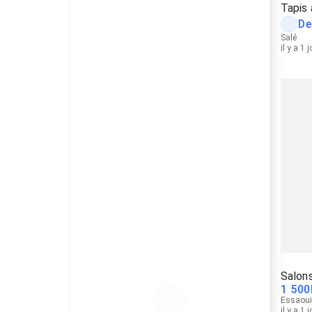
Tapis 
De
Salé
il y a 1 
Salons
1 500
Essaoui
il y a 1 