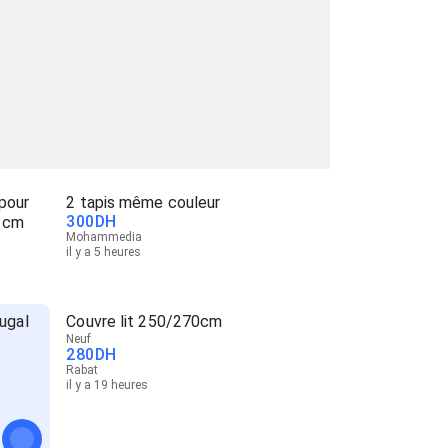
pour
2 tapis même couleur
300
DH
0 cm
Mohammedia
il y a 5 heures
ugal
Couvre lit 250/270cm
Neuf
280
DH
Rabat
il y a 19 heures