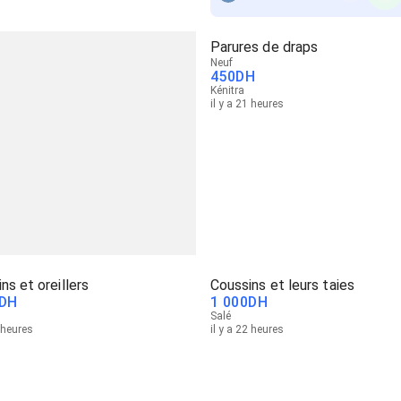
Parures de draps
Neuf
450
DH
Kénitra
il y a 21 heures
ns et oreillers
Coussins et leurs taies
DH
1 000
DH
Salé
2 heures
il y a 22 heures