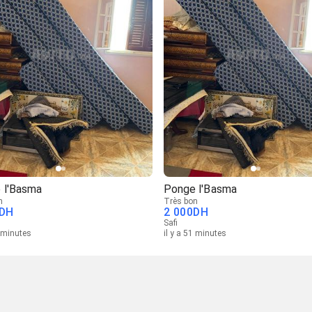
 l'Basma
Ponge l'Basma
n
Très bon
DH
2 000
DH
Safi
9 minutes
il y a 51 minutes