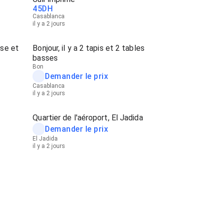
45
DH
Casablanca
il y a 2 jours
se et
Bonjour, il y a 2 tapis et 2 tables
basses
Bon
Demander le prix
Casablanca
il y a 2 jours
Quartier de l'aéroport, El Jadida
Demander le prix
El Jadida
il y a 2 jours