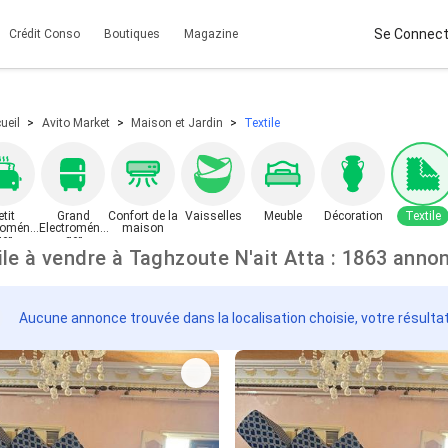
Se Connect
Crédit Conso
Boutiques
Magazine
ueil
Avito Market
Maison et Jardin
Textile
etit
Grand
Confort de la
Vaisselles
Meuble
Décoration
Textile
roména
Electroména
maison
ger
ger
Textile à vendre à Taghzoute N'ait Atta : 1863 an
Aucune annonce trouvée dans la localisation choisie, votre résulta