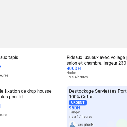
aux tapis
Rideaux luxueux avec voilage 
salon et chambre, largeur 23
H
400
DH
Nador
heures
il y a 4 heures
de fixation de drap housse
Destockage Serviettes Port
bles pour lit
100% Coton
URGENT
H
95
DH
Tanger
heures
il y a 17 heures
ilyas gharbi