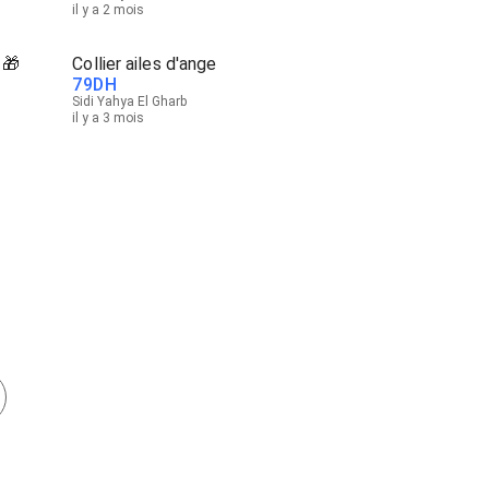
il y a 2 mois
 🎁
Collier ailes d'ange
79
DH
Sidi Yahya El Gharb
il y a 3 mois