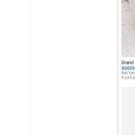
Grand 
800
D
Sidi Yah
il y a 6 