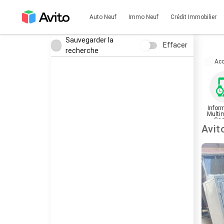
Auto Neuf
Immo Neuf
Crédit Immobilier
Sauvegarder la
Effacer
recherche
Acc
Infor
Multi
Gad