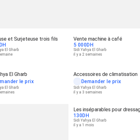
se et Surjeteuse trois fils
Vente machine à café
DH
5 000
DH
ya El Gharb
Sidi Yahya El Gharb
 semaine
il y a 2 semaines
ahya El Gharb
Accessoires de climatisation
mander le prix
Demander le prix
ya El Gharb
Sidi Yahya El Gharb
 semaines
il y a 3 semaines
Les inséparables pour dressa
130
DH
Sidi Yahya El Gharb
il y a 1 mois