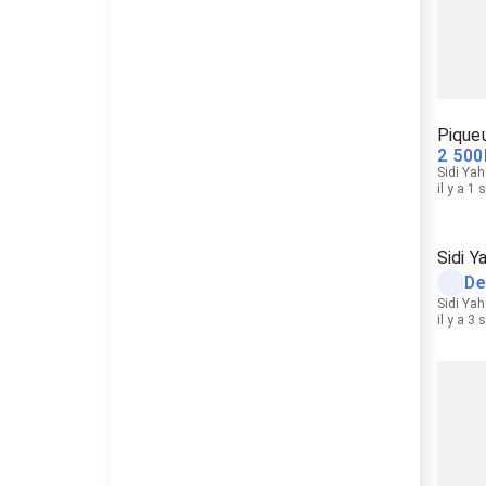
Piqueu
2 500
Sidi Yah
il y a 1
Sidi Y
De
Sidi Yah
il y a 3