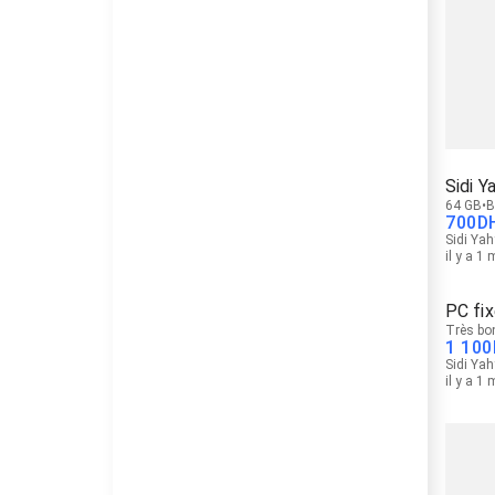
Sidi Y
64 GB
B
700
D
Sidi Yah
il y a 1
PC fi
Très bo
1 100
Sidi Yah
il y a 1