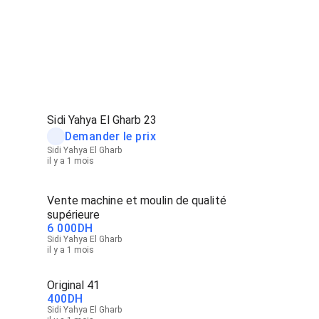
Sidi Yahya El Gharb 23
Demander le prix
Sidi Yahya El Gharb
il y a 1 mois
Vente machine et moulin de qualité
supérieure
6 000
DH
Sidi Yahya El Gharb
il y a 1 mois
Original 41
400
DH
Sidi Yahya El Gharb