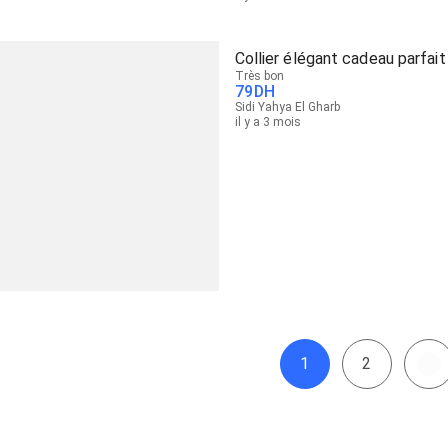
Collier élégant cadeau parfait
Très bon
79
DH
Sidi Yahya El Gharb
il y a 3 mois
1
2