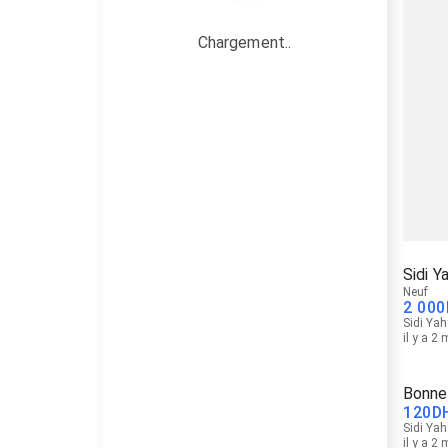
Chargement..
Sidi Y
Neuf
2 000
Sidi Yah
il y a 2
Bonne
120
D
Sidi Yah
il y a 2