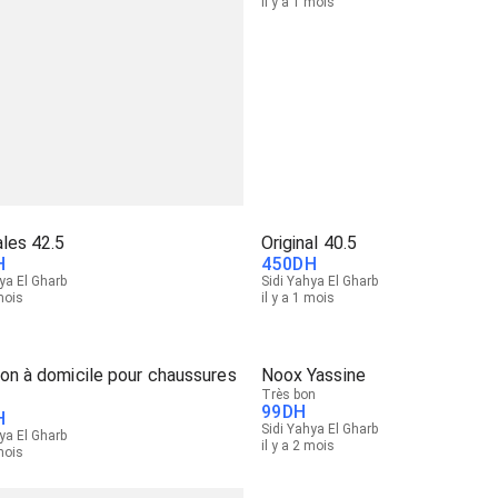
il y a 1 mois
ales 42.5
Original 40.5
H
450
DH
ya El Gharb
Sidi Yahya El Gharb
 mois
il y a 1 mois
son à domicile pour chaussures
Noox Yassine
Très bon
99
DH
H
Sidi Yahya El Gharb
ya El Gharb
il y a 2 mois
 mois