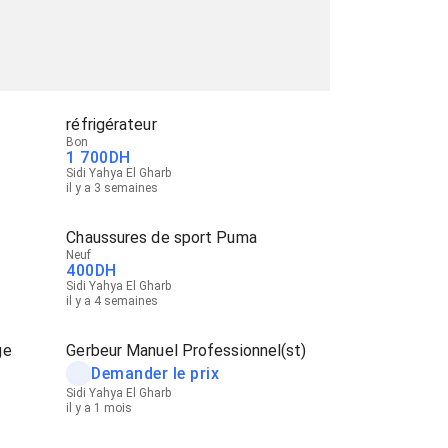
réfrigérateur
Bon
1 700
DH
Sidi Yahya El Gharb
il y a 3 semaines
Chaussures de sport Puma
Neuf
400
DH
Sidi Yahya El Gharb
il y a 4 semaines
ge
Gerbeur Manuel Professionnel(st)
Demander le prix
Sidi Yahya El Gharb
il y a 1 mois