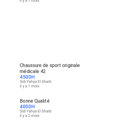
il y a 1 mois
Chaussure de sport originale
médicale 42
450
DH
Sidi Yahya El Gharb
il y a 1 mois
Bonne Qualité
400
DH
Sidi Yahya El Gharb
il y a 2 mois