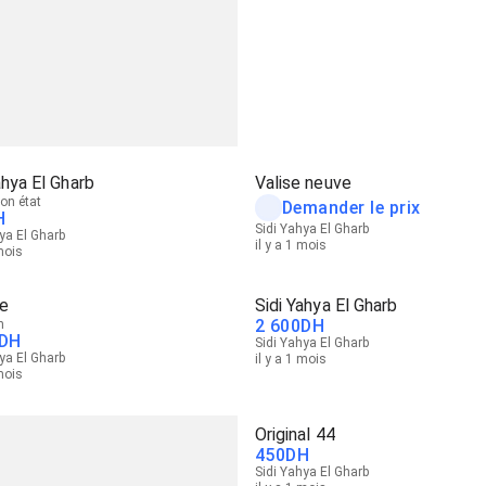
ahya El Gharb
Valise neuve
on état
Demander le prix
H
Sidi Yahya El Gharb
ya El Gharb
il y a 1 mois
 mois
xe
Sidi Yahya El Gharb
2 600
DH
n
DH
Sidi Yahya El Gharb
ya El Gharb
il y a 1 mois
 mois
Original 44
450
DH
Sidi Yahya El Gharb