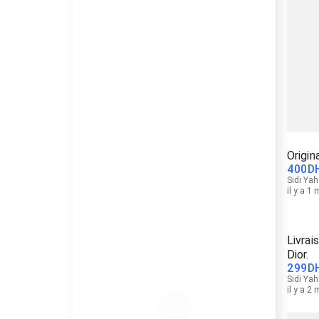
Origin
400
D
Sidi Yah
il y a 1
Livrai
Dior.
299
D
Sidi Yah
il y a 2