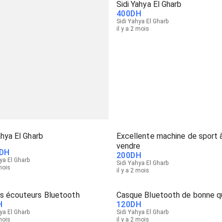
Sidi Yahya El Gharb
400
DH
Sidi Yahya El Gharb
il y a 2 mois
ahya El Gharb
Excellente machine de sport 
vendre
DH
200
DH
ya El Gharb
Sidi Yahya El Gharb
 mois
il y a 2 mois
s écouteurs Bluetooth
Casque Bluetooth de bonne qu
H
120
DH
ya El Gharb
Sidi Yahya El Gharb
 mois
il y a 2 mois