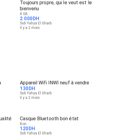
Toujours propre, qui le veut est le
bienvenu
8 GB
2 000
DH
Sidi Yahya El Gharb
il y a 2 mois
à
Appareil Wifi INWI neuf à vendre
130
DH
Sidi Yahya El Gharb
il y a 2 mois
alité
Casque Bluetooth bon état
Bon
120
DH
Sidi Yahya El Gharb