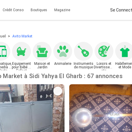
Se Connect
Crédit Conso
Boutiques
Magazine
ueil
Avito Market
matique,
Equipement
Maison et
Animalerie
Instruments
Loisirs et
Habilleme
media et
pour Bébé et
Jardin
de musique
Divertisseme
et Mode
gets
Enfant
nts
Avito Market à Sidi Yahya El Gharb : 67 annonces