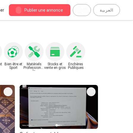
er
Publier une annonce
العربية
nt
Bien être et
Matériels
Stocks et
Enchères
Sport
Professionne
vente en gros
Publiques
ls