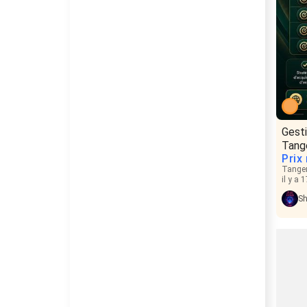
Gest
Tang
Prix
Tange
il y a 