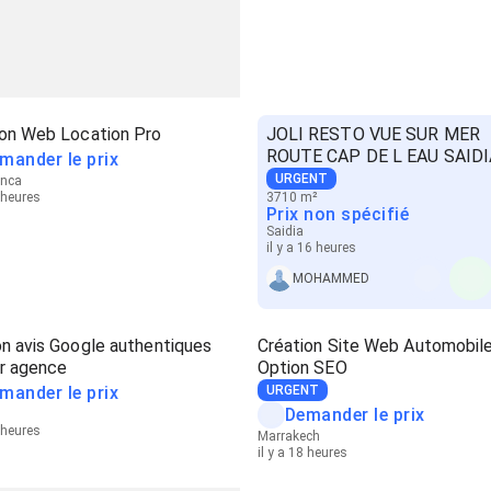
ion Web Location Pro
JOLI RESTO VUE SUR MER
ROUTE CAP DE L EAU SAIDI
mander le prix
URGENT
anca
6 heures
3710 m²
Prix non spécifié
Saidia
il y a 16 heures
MOHAMMED
n avis Google authentiques
Création Site Web Automobile
r agence
Option SEO
mander le prix
URGENT
Demander le prix
7 heures
Marrakech
il y a 18 heures