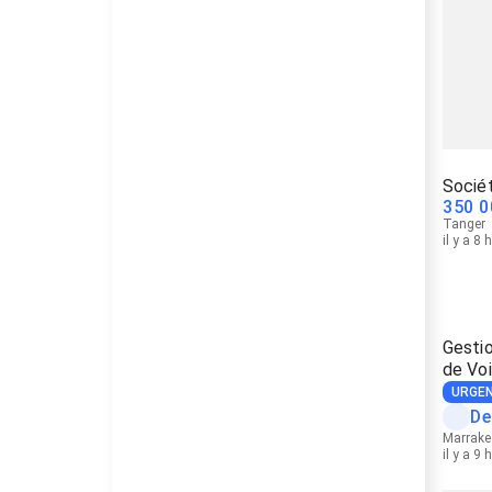
Sociét
350 0
Tanger
il y a 8 
Gesti
de Voi
URGE
De
Marrake
il y a 9 