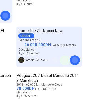
Marrakech
il y a 4 jours
SEL
Immeuble Zerktouni New
URGENT
14 sdbs
Étage 7
26 000 000
DH
144 516
DH
/
mois
Casablanca
il y a 12 heures
Paradis Solution Immobilier
cation
Peugeot 207 Diesel Manuelle 2011
à Marrakech
2011
166,000 km
Manuelle
Diesel
78 000
DH
1 617
DH
/
mois
Marrakech
il y a 15 heures