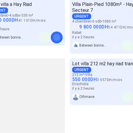
 villa a Hay Riad
Villa Plain-Pied 1080m² - Ha
Secteur 7
ENT
mbres
4 sdbs
330 m²
URGENT
0 000
DH
41 131
DH
/
mois
4 chambres
0 sdb
1080 m²
9 800 000
DH
54 471
DH
/
mo
1 heure
Rabat
il y a 2 heures
Between bonnes affaires immo
Between bonnes affaires immo
Lot villa 212 m2 hay riad tra
URGENT
212 m²
Villa
550 000
DH
3 057
DH
/
mois
Errachidia
il y a 2 heures
Othmane