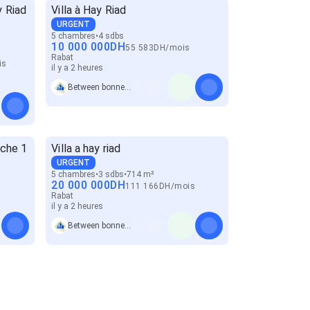
y Riad
Villa à Hay Riad
URGENT
5 chambres
4 sdbs
10 000 000
DH
55 583
DH
/
mois
Rabat
is
il y a 2 heures
Between bonnes affaires immo
nche 1
Villa a hay riad
URGENT
5 chambres
3 sdbs
714 m²
20 000 000
DH
111 166
DH
/
mois
Rabat
il y a 2 heures
Between bonnes affaires immo