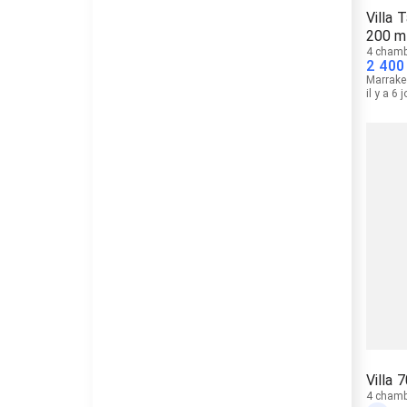
Villa
200 m
4 chamb
2 400
Marrake
il y a 6 
Villa 
4 chamb