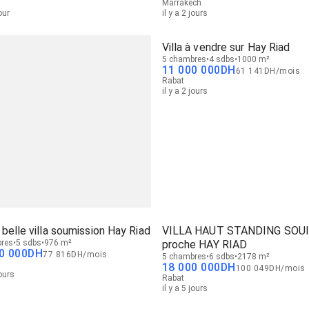
Marrakech
jour
il y a 2 jours
Villa à vendre sur Hay Riad
5 chambres
4 sdbs
1000 m²
11 000 000
DH
61 141
DH
/
mois
Rabat
il y a 2 jours
belle villa soumission Hay Riad
VILLA HAUT STANDING SOUI
res
5 sdbs
976 m²
proche HAY RIAD
0 000
DH
77 816
DH
/
mois
5 chambres
6 sdbs
2178 m²
18 000 000
DH
100 049
DH
/
mois
jours
Rabat
il y a 5 jours