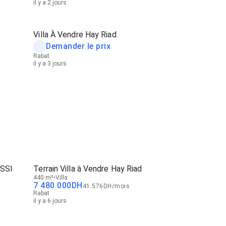
il y a 2 jours
Villa À Vendre Hay Riad
Demander le prix
Rabat
il y a 3 jours
SSI
Terrain Villa à Vendre Hay Riad
440 m²
Villa
7 480 000
DH
41 576
DH
/
mois
Rabat
il y a 6 jours