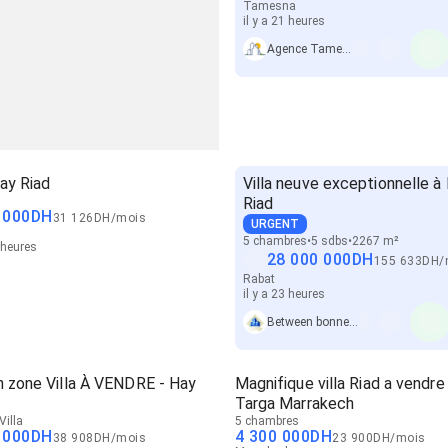
Tamesna
il y a 21 heures
Agence Tamesna
Hay Riad
Villa neuve exceptionnelle à
Riad
 000
DH
31 126
DH
/
mois
URGENT
5 chambres
5 sdbs
2267 m²
3 heures
28 000 000
DH
155 633
DH
/
Rabat
il y a 23 heures
Between bonnes affaires immo
n zone Villa À VENDRE - Hay
Magnifique villa Riad a vendre
Targa Marrakech
Villa
5 chambres
 000
DH
4 300 000
DH
38 908
DH
/
mois
23 900
DH
/
mois