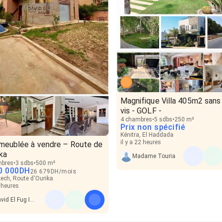
Magnifique Villa 405m2 sans 
vis - GOLF -
4 chambres
5 sdbs
250 m²
Prix non spécifié
Kénitra, El Haddada
il y a 22 heures
a meublée à vendre – Route de
ika
Madame Touria
mbres
3 sdbs
500 m²
0 000
DH
26 679
DH
/
mois
ech, Route d'Ourika
5 heures
David El Fug Immo