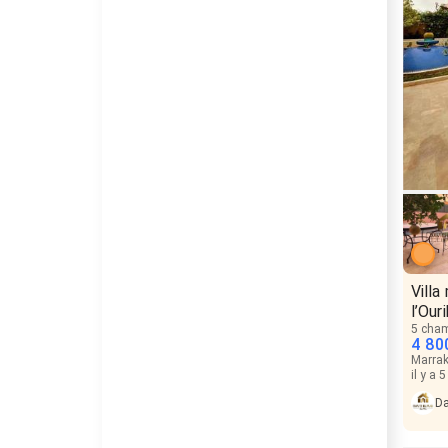
Vill
l’Our
5 cha
4 80
Marrak
il y a 