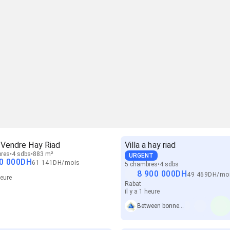
à Vendre Hay Riad
Villa a hay riad
res
4 sdbs
883 m²
URGENT
0 000
DH
61 141
DH
/
mois
5 chambres
4 sdbs
8 900 000
DH
49 469
DH
/
mo
heure
Rabat
il y a 1 heure
Between bonnes affaires immo