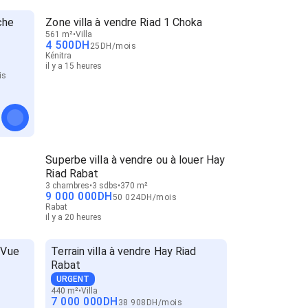
che
Zone villa à vendre Riad 1 Choka
561 m²
Villa
4 500
DH
25
DH
/
mois
Kénitra
il y a 15 heures
is
Superbe villa à vendre ou à louer Hay
Riad Rabat
3 chambres
3 sdbs
370 m²
9 000 000
DH
50 024
DH
/
mois
Rabat
il y a 20 heures
 Vue
Terrain villa à vendre Hay Riad
Rabat
URGENT
440 m²
Villa
7 000 000
DH
38 908
DH
/
mois