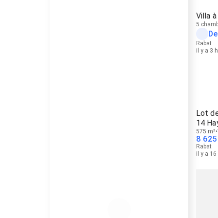
Villa 
5 chamb
De
Rabat
il y a 3 
Lot de
14 Ha
575 m²
8 625
Rabat
il y a 1