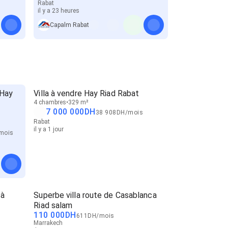
Rabat
il y a 23 heures
Capalm Rabat
 Hay
Villa à vendre Hay Riad Rabat
4 chambres
329 m²
7 000 000
DH
38 908
DH
/
mois
Rabat
il y a 1 jour
mois
 à
Superbe villa route de Casablanca
Riad salam
110 000
DH
611
DH
/
mois
Marrakech