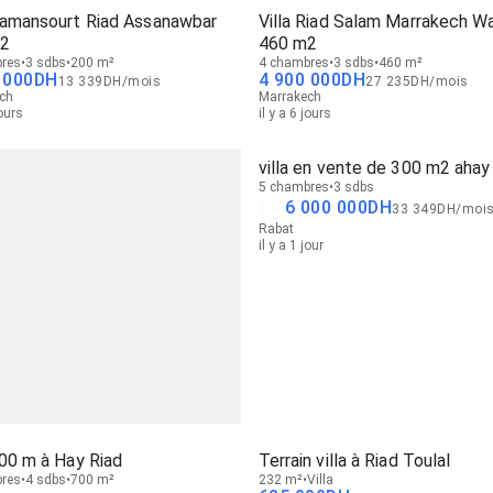
 Tamansourt Riad Assanawbar
Villa Riad Salam Marrakech W
2
460 m2
res
3 sdbs
200 m²
4 chambres
3 sdbs
460 m²
 000
DH
4 900 000
DH
13 339
DH
/
mois
27 235
DH
/
mois
ch
Marrakech
jours
il y a 6 jours
villa en vente de 300 m2 ahay 
5 chambres
3 sdbs
6 000 000
DH
33 349
DH
/
moi
Rabat
il y a 1 jour
700 m à Hay Riad
Terrain villa à Riad Toulal
res
4 sdbs
700 m²
232 m²
Villa