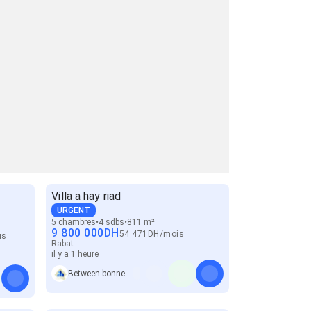
Villa a hay riad
URGENT
5 chambres
4 sdbs
811 m²
9 800 000
DH
54 471
DH
/
mois
is
Rabat
il y a 1 heure
Between bonnes affaires immo