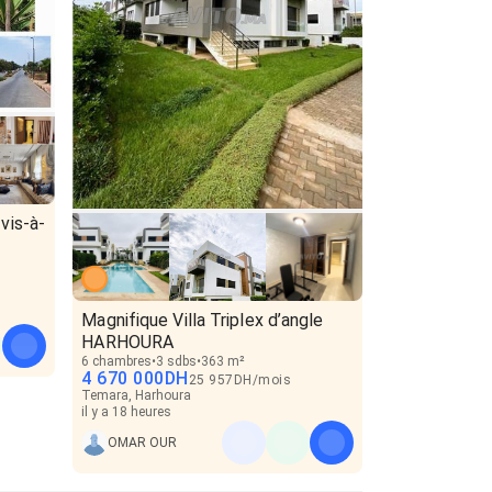
vis-à-
Magnifique Villa Triplex d’angle
HARHOURA
6 chambres
3 sdbs
363 m²
4 670 000
DH
25 957
DH
/
mois
Temara, Harhoura
il y a 18 heures
OMAR OUR