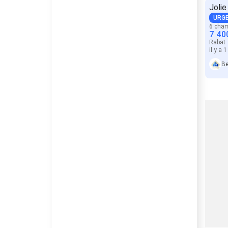
Jolie
URG
6 cha
7 40
Rabat
il y a 