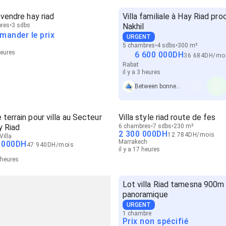
à vendre hay riad
Villa familiale à Hay Riad pro
res
3 sdbs
Nakhil
mander le prix
URGENT
5 chambres
4 sdbs
300 m²
heures
6 600 000
DH
36 684
DH
/
mo
Rabat
il y a 3 heures
Between bonnes affaires immo
 terrain pour villa au Secteur
Villa style riad route de fes
y Riad
6 chambres
7 sdbs
230 m²
2 300 000
DH
12 784
DH
/
mois
Villa
Marrakech
 000
DH
47 940
DH
/
mois
il y a 17 heures
6 heures
Lot villa Riad tamesna 900m
panoramique
URGENT
1 chambre
Prix non spécifié