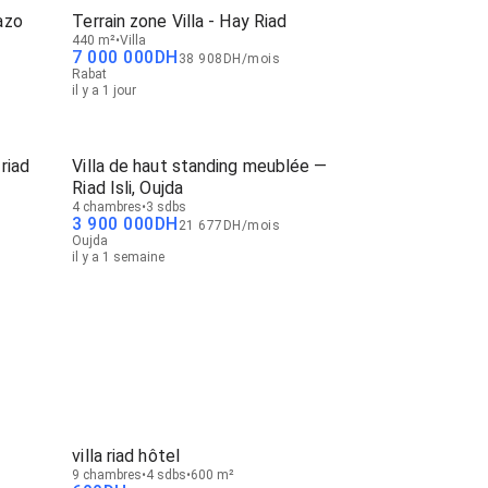
azo
Terrain zone Villa - Hay Riad
440 m²
Villa
7 000 000
DH
38 908
DH
/
mois
Rabat
il y a 1 jour
riad
Villa de haut standing meublée —
Riad Isli, Oujda
4 chambres
3 sdbs
s
3 900 000
DH
21 677
DH
/
mois
Oujda
il y a 1 semaine
villa riad hôtel
9 chambres
4 sdbs
600 m²