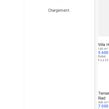
Chargement..
Villa 
180 m²
5 600
Rabat
il y a 2
Terrai
Riad
440 m²
7 000