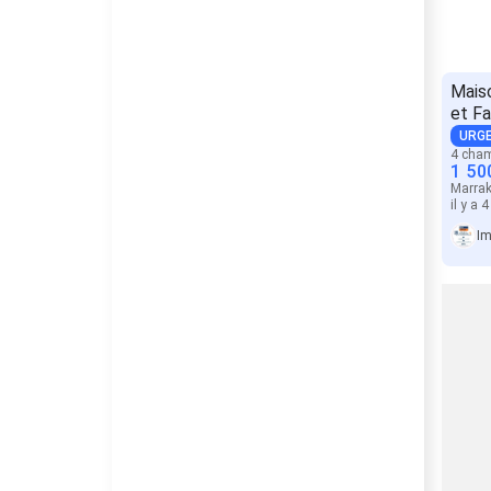
Maiso
et F
URG
4 cha
1 50
Marra
il y a 
I