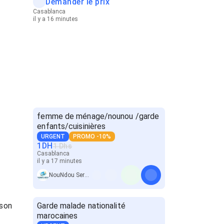
Demander le prix
Casablanca
il y a 16 minutes
femme de ménage/nounou /garde
enfants/cuisinières
URGENT
PROMO -10%
1
DH
1 Dhs
Casablanca
il y a 17 minutes
NouNdou SerVice
ison
Garde malade nationalité
marocaines