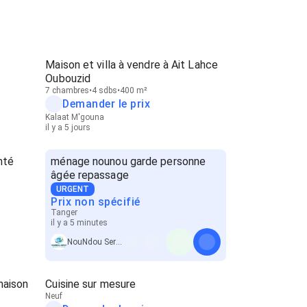
Maison et villa à vendre à Ait Lahce
Oubouzid
7 chambres
4 sdbs
400 m²
Demander le prix
Kalaat M'gouna
il y a 5 jours
nté
ménage nounou garde personne
âgée repassage
URGENT
Prix non spécifié
Tanger
il y a 5 minutes
NouNdou SerVice
maison
Cuisine sur mesure
Neuf