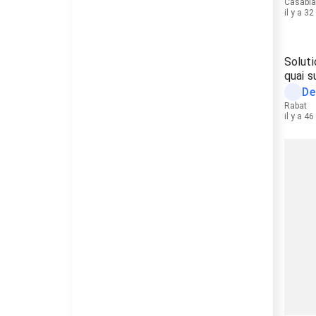
Casabl
il y a 3
Soluti
quai s
De
Rabat
il y a 4