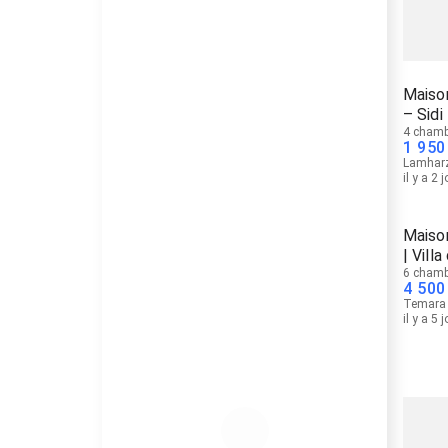
Maison
– Sidi
4 chamb
1 950
Lamhar
il y a 2 
Maiso
| Vill
6 chamb
4 500
Temara
il y a 5 