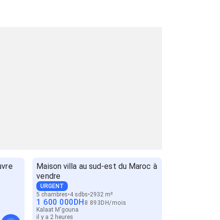
uvre
Maison villa au sud-est du Maroc à
vendre
URGENT
5 chambres
4 sdbs
2932 m²
1 600 000
DH
8 893
DH
/
mois
Kalaat M'gouna
il y a 2 heures