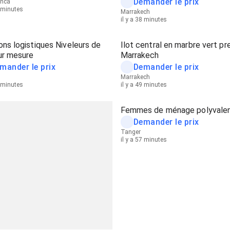
Demander le prix
anca
2 minutes
Marrakech
il y a 38 minutes
ons logistiques Niveleurs de
Ilot central en marbre vert p
ur mesure
Marrakech
mander le prix
Demander le prix
Marrakech
6 minutes
il y a 49 minutes
Femmes de ménage polyvale
Demander le prix
Tanger
il y a 57 minutes