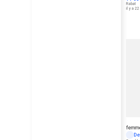
Rabat
il y a 2
femme
De