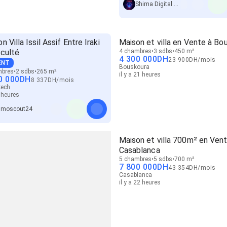
Shima Digital Partner
n Villa Issil Assif Entre Iraki
Maison et villa en Vente à Bo
aculté
4 chambres
3 sdbs
450 m²
4 300 000
DH
23 900
DH
/
mois
ENT
Bouskoura
mbres
2 sdbs
265 m²
il y a 21 heures
0 000
DH
8 337
DH
/
mois
kech
4 heures
mmoscout24
Maison et villa 700m² en Vent
Casablanca
5 chambres
5 sdbs
700 m²
7 800 000
DH
43 354
DH
/
mois
Casablanca
il y a 22 heures