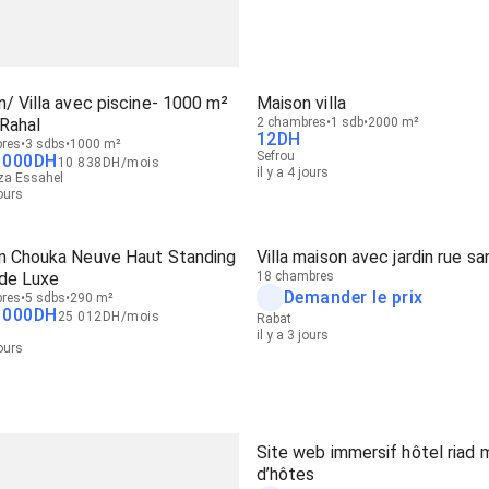
/ Villa avec piscine- 1000 m²
Maison villa
 Rahal
2 chambres
1 sdb
2000 m²
12
DH
res
3 sdbs
1000 m²
Sefrou
 000
DH
10 838
DH
/
mois
il y a 4 jours
za Essahel
jours
n Chouka Neuve Haut Standing
Villa maison avec jardin rue sa
a de Luxe
18 chambres
Demander le prix
res
5 sdbs
290 m²
 000
DH
25 012
DH
/
mois
Rabat
il y a 3 jours
jours
Site web immersif hôtel riad 
d’hôtes