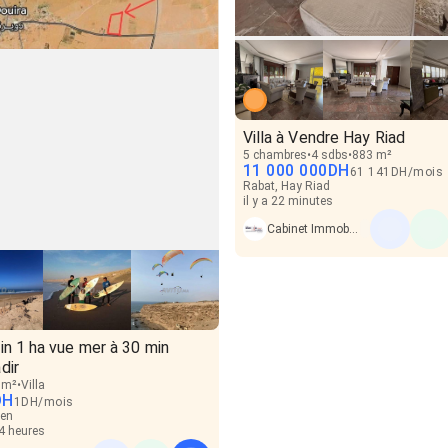
Villa à Vendre Hay Riad
5 chambres
4 sdbs
883 m²
11 000 000
DH
61 141
DH
/
mois
Rabat, Hay Riad
il y a 22 minutes
Cabinet Immobilier Saïd BENNIS
in 1 ha vue mer à 30 min
dir
 m²
Villa
DH
1
DH
/
mois
den
14 heures