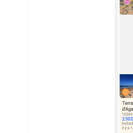
Terra
d'Aga
10260
250
Incha
il y a 