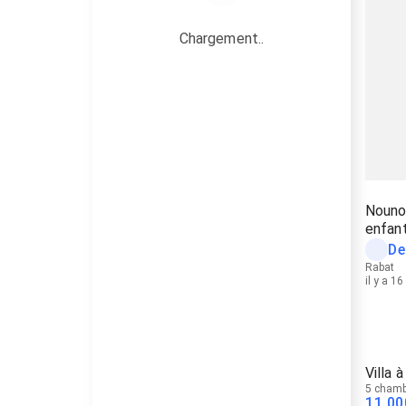
Chargement..
Nouno
enfan
De
Rabat
il y a 1
Villa 
5 chamb
11 00