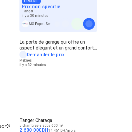
URGENT
Prix non spécifié
Tanger
il y a 30 minutes
MG Expert Service
La porte de garage qui offre un
aspect élégant et un grand confort
🚪
Demander le prix
Meknès
il y a 32 minutes
?
Tanger Charaqa
oc 💡
5 chambres
3 sdbs
600 m²
2 600 000
DH
14 451
DH
/
mois