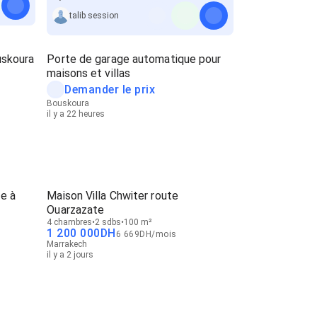
talib session
uskoura
Porte de garage automatique pour
maisons et villas
Demander le prix
Bouskoura
il y a 22 heures
e à
Maison Villa Chwiter route
Ouarzazate
4 chambres
2 sdbs
100 m²
1 200 000
DH
6 669
DH
/
mois
Marrakech
il y a 2 jours