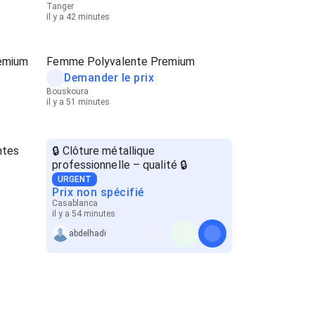
Tanger
il y a 42 minutes
remium
Femme Polyvalente Premium
Demander le prix
Bouskoura
il y a 51 minutes
ntes
🔒 Clôture métallique
professionnelle – qualité 🔒
URGENT
Prix non spécifié
Casablanca
il y a 54 minutes
abdelhadi