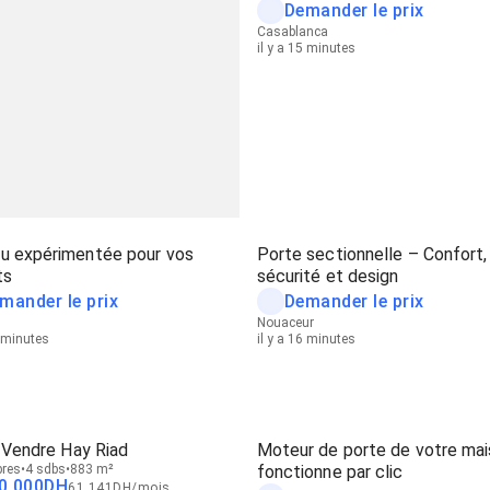
Demander le prix
Casablanca
il y a 15 minutes
u expérimentée pour vos
Porte sectionnelle – Confort,
ts
sécurité et design
mander le prix
Demander le prix
Nouaceur
6 minutes
il y a 16 minutes
à Vendre Hay Riad
Moteur de porte de votre ma
res
4 sdbs
883 m²
fonctionne par clic
0 000
DH
61 141
DH
/
mois