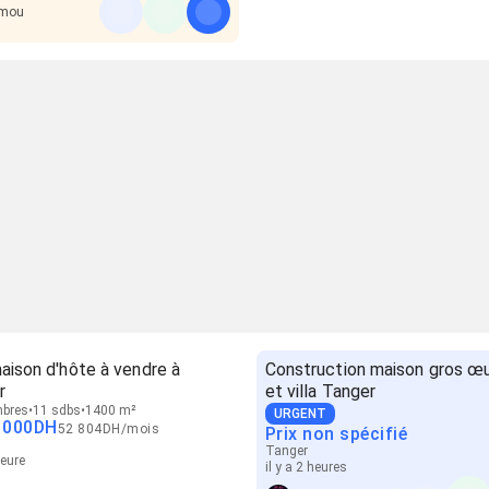
imou
maison d'hôte à vendre à
Construction maison gros œ
r
et villa Tanger
mbres
11 sdbs
1400 m²
URGENT
 000
DH
52 804
DH
/
mois
Prix non spécifié
Tanger
heure
il y a 2 heures