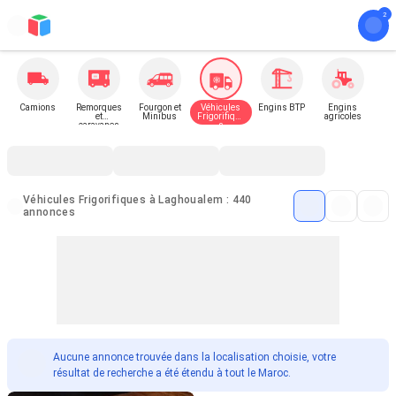
Camions
Remorques
Fourgon et
Véhicules
Engins BTP
Engins
et
Minibus
Frigorifique
agricoles
caravanes
s
Véhicules Frigorifiques à Laghoualem : 440
annonces
Aucune annonce trouvée dans la localisation choisie, votre
résultat de recherche a été étendu à tout le Maroc.