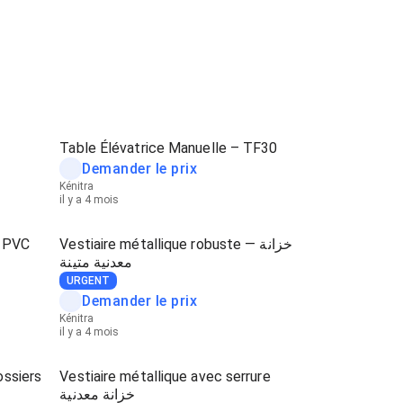
Table Élévatrice Manuelle – TF30
Demander le prix
Kénitra
il y a 4 mois
n PVC
Vestiaire métallique robuste — خزانة
معدنية متينة
URGENT
Demander le prix
Kénitra
il y a 4 mois
ossiers
Vestiaire métallique avec serrure
خزانة معدنية