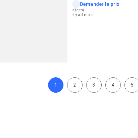
Demander le prix
Kénitra
il y a 4 mois
1
2
3
4
5