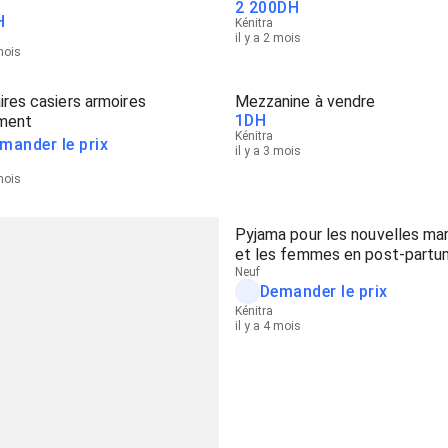
2 200
DH
H
Kénitra
il y a 2 mois
 mois
ires casiers armoires
Mezzanine à vendre
1
DH
ment
Kénitra
mander le prix
il y a 3 mois
 mois
Pyjama pour les nouvelles ma
et les femmes en post-partu
Neuf
Demander le prix
Kénitra
il y a 4 mois