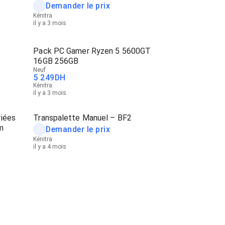
Demander le prix
Kénitra
il y a 3 mois
Pack PC Gamer Ryzen 5 5600GT
16GB 256GB
Neuf
5 249
DH
Kénitra
il y a 3 mois
riées
Transpalette Manuel – BF2
m
Demander le prix
Kénitra
il y a 4 mois