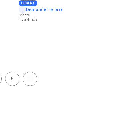
URGENT
Demander le prix
Kénitra
il y a 4 mois
6