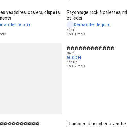
es vestiaires, casiers, clapets,
Rayonnage rack à palettes, mi
ments
et léger
mander le prix
Demander le prix
Kénitra
 mois
il y a 1 mois
⚽⚽⚽⚽⚽⚽⚽⚽⚽⚽⚽⚽
Neuf
600
DH
Kénitra
il y a 2 mois
⚽⚽⚽⚽⚽⚽⚽⚽⚽⚽
Chambres à coucher à vendre