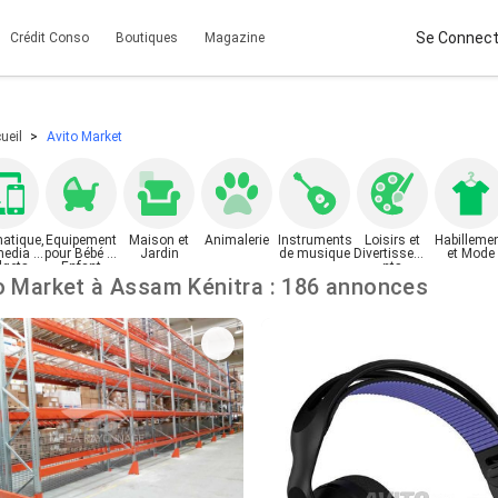
Se Connect
Crédit Conso
Boutiques
Magazine
ueil
Avito Market
matique,
Equipement
Maison et
Animalerie
Instruments
Loisirs et
Habilleme
media et
pour Bébé et
Jardin
de musique
Divertisseme
et Mode
gets
Enfant
nts
Avito Market à Assam Kénitra : 186 annonces