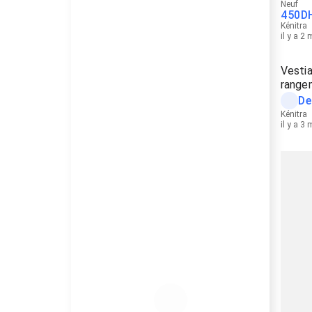
Neuf
450
D
Kénitra
il y a 2
Vestia
range
De
Kénitra
il y a 3