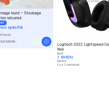
nnage lourd – Stockage
tes sécurisé
ENT
 non spécifié
a
14 heures
MEGA RAYONNAGE
Logitech G522 Lightspeed C
Noir
Neuf
1 499
DH
Kénitra
il y a 2 semaines