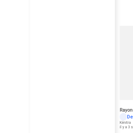
Rayon
De
Kénitra
il y a 3