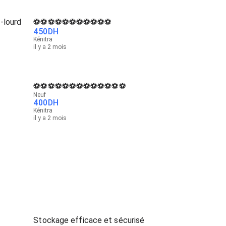
-lourd
⚽⚽⚽⚽⚽⚽⚽⚽⚽⚽⚽
450
DH
Kénitra
il y a 2 mois
⚽⚽⚽⚽⚽⚽⚽⚽⚽⚽⚽⚽⚽
Neuf
400
DH
Kénitra
il y a 2 mois
Stockage efficace et sécurisé