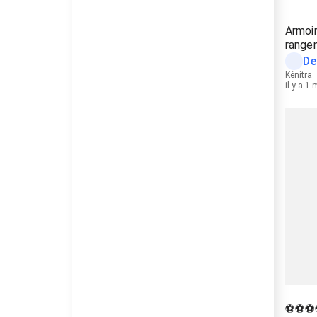
Armoir
range
De
Kénitra
il y a 1
⚽⚽⚽