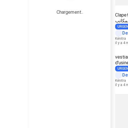
Chargement..
Clapet 
لمكاتب
URGE
De
Kénitra
il y a 4
vestia
URGE
De
Kénitra
il y a 4