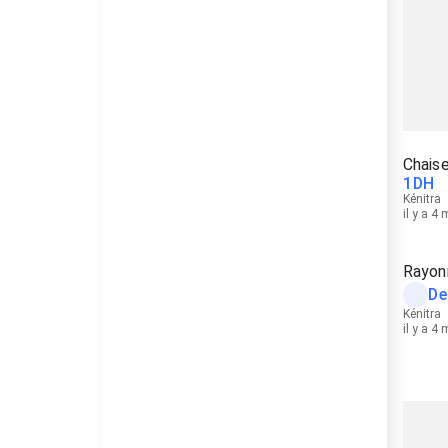
Chaise
1
DH
Kénitra
il y a 4
Rayon
De
Kénitra
il y a 4