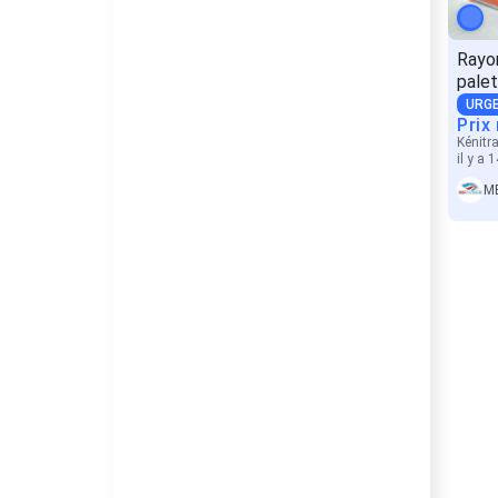
Rayo
palet
URG
Prix
Kénitr
il y a 