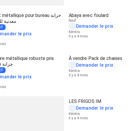
métallique pour bureau خزانة
Abaya avec foulard
معدنية ل
Neuf
Demander le prix
NT
Kénitra
mander le prix
il y a 4 mois
 mois
ire métallique robuste prix
À vendre Pack de chaises
d'usine خزانة
Demander le prix
NT
Kénitra
il y a 4 mois
mander le prix
 mois
LES FRIGOS IM
Demander le prix
Kénitra
il y a 4 mois