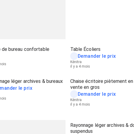
 de bureau confortable
Table Écoliers
Demander le prix
Kénitra
 mois
il y a 4 mois
nage léger archives & bureaux
Chaise écritoire piètement e
vente en gros
mander le prix
Demander le prix
 mois
Kénitra
il y a 4 mois
Rayonnage léger archives & d
suspendus