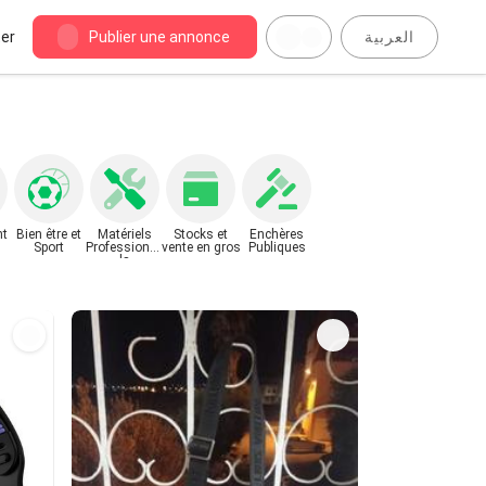
er
Publier une annonce
العربية
nt
Bien être et
Matériels
Stocks et
Enchères
Sport
Professionne
vente en gros
Publiques
ls