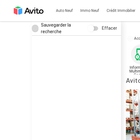
Auto Neuf
Immo Neuf
Crédit Immobilier
Sauvegarder la
Effacer
recherche
Acc
Infor
Multi
Gad