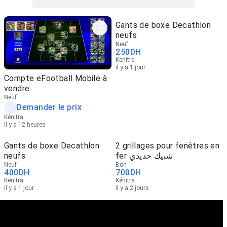
Gants de boxe Decathlon
neufs
Neuf
250
DH
Kénitra
il y a 1 jour
Compte eFootball Mobile à
vendre
Neuf
Demander le prix
Kénitra
il y a 12 heures
Gants de boxe Decathlon
2 grillages pour fenêtres en
neufs
fer شبيك حديدي
Neuf
Bon
400
DH
700
DH
Kénitra
Kénitra
il y a 1 jour
il y a 2 jours