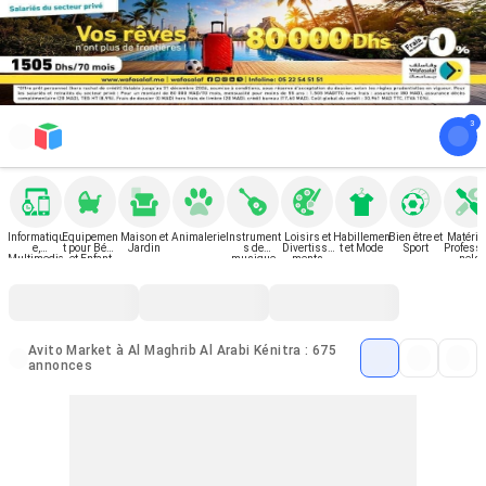
Informatiqu
Equipemen
Maison et
Animalerie
Instrument
Loisirs et
Habillemen
Bien être et
Matérie
e,
t pour Bébé
Jardin
s de
Divertisse
t et Mode
Sport
Professi
Multimedia
et Enfant
musique
ments
nels
et Gadgets
Avito Market à Al Maghrib Al Arabi Kénitra : 675
annonces