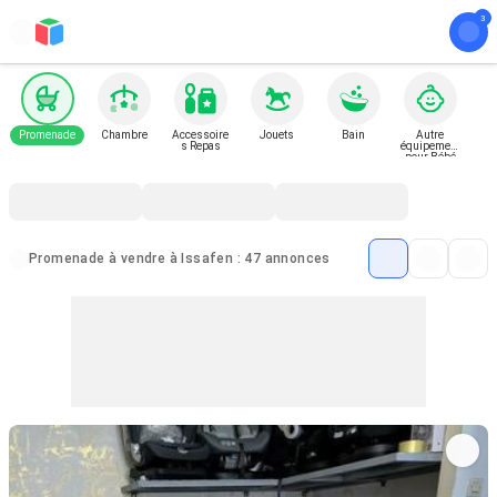
Promenade
Chambre
Accessoire
Jouets
Bain
Autre
s Repas
équipement
pour Bébé
et Enfant
Promenade à vendre à Issafen : 47 annonces