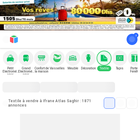
Petit
Grand
Confort de
Vaisselles
Meuble
Décoration
Textile
Tapis
Porte e
Electromén
Electromén
la maison
Fenêtr
ager
ager
Textile à vendre à Ifrane Atlas Saghir : 1871
annonces