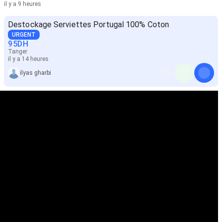
il y a 9 heures
Destockage Serviettes Portugal 100% Coton
URGENT
95
DH
Tanger
il y a 14 heures
ilyas gharbi