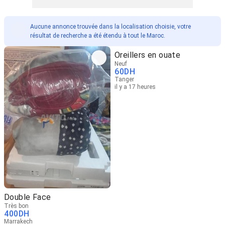
Aucune annonce trouvée dans la localisation choisie, votre
résultat de recherche a été étendu à tout le Maroc.
Oreillers en ouate
Neuf
60
DH
Tanger
il y a 17 heures
Double Face
Très bon
400
DH
Marrakech