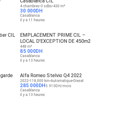
Casablanca CIL
4 chambres
3 sdbs
430 m²
30 000
DH
Casablanca
il y a 11 heures
ier CIL
EMPLACEMENT PRIME CIL –
LOCAL D'EXCEPTION DE 450m2
448 m²
85 000
DH
Casablanca
il y a 13 heures
tgarde
Alfa Romeo Stelvio Q4 2022
2022
118,000 km
Automatique
Diesel
285 000
DH
5 910
DH
/
mois
Casablanca
il y a 13 heures