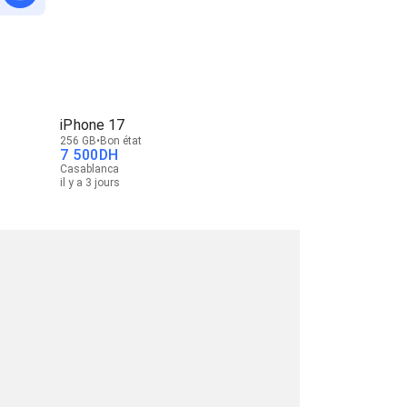
iPhone 17
256 GB
Bon état
7 500
DH
Casablanca
il y a 3 jours