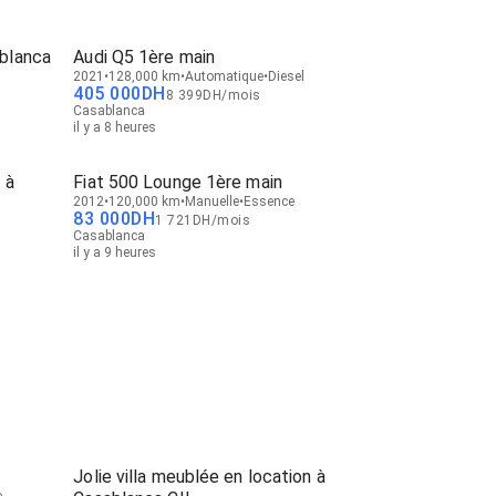
blanca
Audi Q5 1ère main
2021
128,000 km
Automatique
Diesel
405 000
DH
8 399
DH
/
mois
Casablanca
il y a 8 heures
 à
Fiat 500 Lounge 1ère main
2012
120,000 km
Manuelle
Essence
83 000
DH
1 721
DH
/
mois
Casablanca
il y a 9 heures
Jolie villa meublée en location à
e