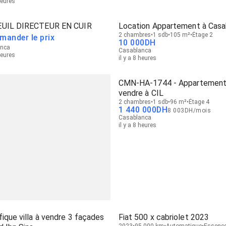
heures
UIL DIRECTEUR EN CUIR
Location Appartement à Casa
2 chambres
1 sdb
105 m²
Étage 2
mander le prix
10 000
DH
anca
Casablanca
heures
il y a 8 heures
CMN-HA-1744 - Appartement
vendre à CIL
2 chambres
1 sdb
96 m²
Étage 4
1 440 000
DH
8 003
DH
/
mois
Casablanca
il y a 8 heures
ique villa à vendre 3 façades
Fiat 500 x cabriolet 2023
2023
95,000 km
Automatique
Essenc