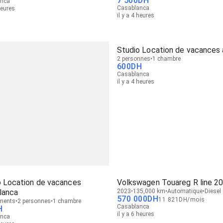
7 500
DH
anca
Casablanca
heures
il y a 4 heures
Studio Location de vacances 
2 personnes
1 chambre
600
DH
Casablanca
il y a 4 heures
o Location de vacances
Volkswagen Touareg R line 2
lanca
2023
135,000 km
Automatique
Diesel
570 000
DH
11 821
DH
/
mois
ments
2 personnes
1 chambre
Casablanca
H
il y a 6 heures
anca