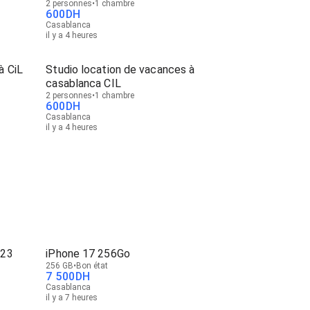
2 personnes
1 chambre
600
DH
Casablanca
il y a 4 heures
à CiL
Studio location de vacances à
casablanca CIL
2 personnes
1 chambre
600
DH
Casablanca
il y a 4 heures
023
iPhone 17 256Go
256 GB
Bon état
7 500
DH
Casablanca
il y a 7 heures