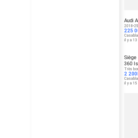
Audi A
2018
25
225 0
Casabl
il y a 1
Siège 
360 Is
Très bo
2 200
Casabl
il y a 1