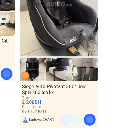
 CiL
Siège Auto Pivotant 360° Joie
Spin 360 Isofix
Très bon
2 200
DH
Casablanca
il y a 15 heures
Ludovic CHARTOUNI