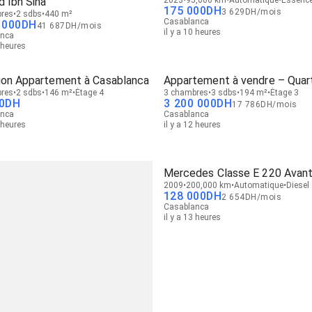
d Ibn Sina
175 000
DH
3 629
DH
/
mois
res
2 sdbs
440 m²
Casablanca
 000
DH
41 687
DH
/
mois
il y a 10 heures
anca
0 heures
ion Appartement à Casablanca
Appartement à vendre – Quart
res
2 sdbs
146 m²
Étage 4
3 chambres
3 sdbs
194 m²
Étage 3
0
DH
3 200 000
DH
17 786
DH
/
mois
anca
Casablanca
1 heures
il y a 12 heures
Mercedes Classe E 220 Avan
2009
200,000 km
Automatique
Diesel
128 000
DH
2 654
DH
/
mois
Casablanca
il y a 13 heures