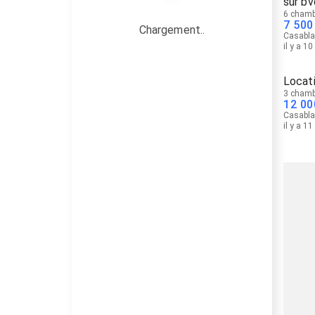
sur bv
6 chamb
7 500
Chargement..
Casabl
il y a 1
Locat
3 chamb
12 00
Casabl
il y a 1