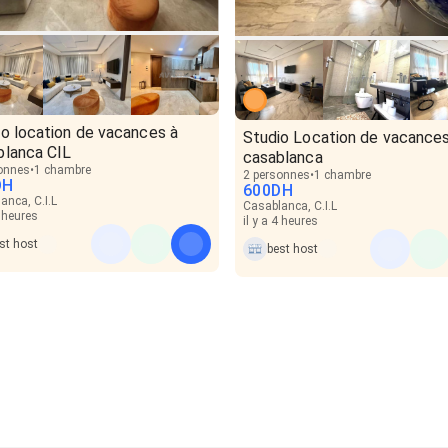
io location de vacances à
Studio Location de vacances
blanca CIL
casablanca
onnes
1 chambre
2 personnes
1 chambre
DH
600
DH
anca, C.I.L
Casablanca, C.I.L
4 heures
il y a 4 heures
st host
best host