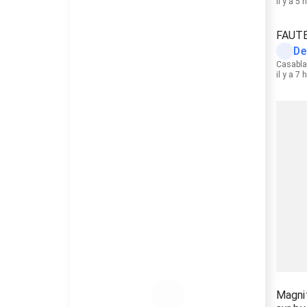
il y a 5 
FAUTE
De
Casabl
il y a 7 
Magnif