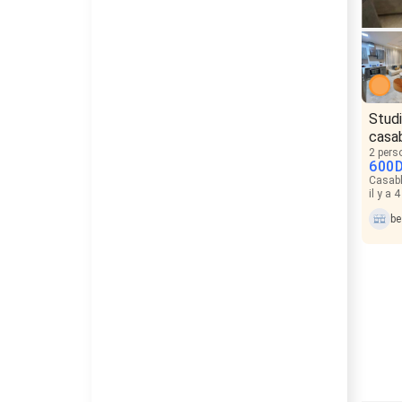
Stud
casa
2 pers
600
Casabl
il y a 
be