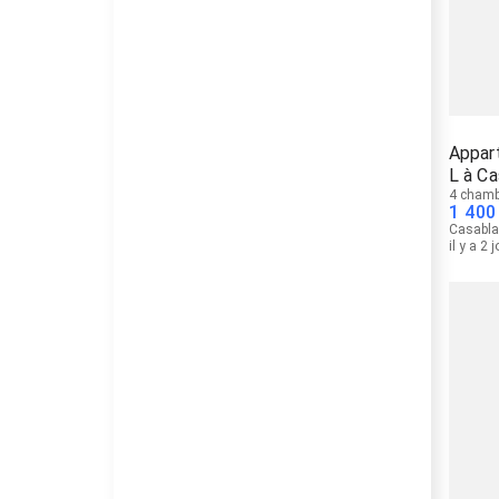
Appar
L à C
4 chamb
1 400
Casabl
il y a 2 