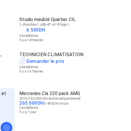
Studio meublé Quartier CIL
1 chambre
1 sdb
47 m²
Étage 1
6 500
DH
Casablanca
il y a 14 heures
L
TECHNICIEN CLIMATISATION
Demander le prix
Casablanca
il y a 16 heures
 et
Mercedes Cla 220 pack AMG
2016
165,000 km
Automatique
Diesel
265 000
DH
5 495
DH
/
mois
Casablanca
il y a 1 jour