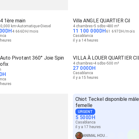
4 1ère main
Villa ANGLE QUARTIER Cil
0,000 km
Automatique
Diesel
4 chambres
5 sdbs
480 m²
00
DH
11 100 000
DH
4 666
DH
/
mois
61 697
DH
/
mois
anca
Casablanca
3 heures
il y a 14 heures
Auto Pivotant 360° Joie Spin
VILLA À LOUER QUARTIER CI
ofix
4 chambres
4 sdbs
500 m²
27 000
DH
n
Casablanca
DH
il y a 15 heures
anca
5 heures
Chiot Teckel disponible mâle
femelle
URGENT
5 500
DH
Casablanca
il y a 17 heures
ANIMAL HOUSE