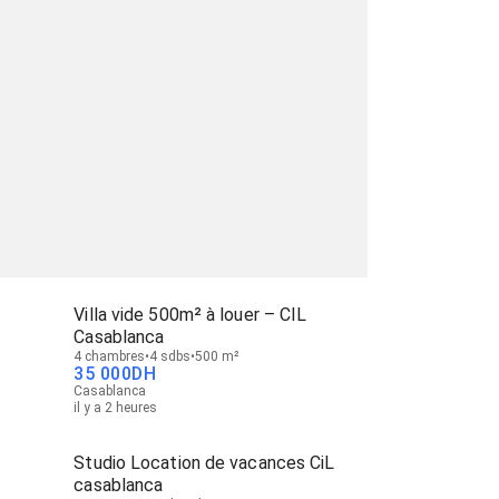
Villa vide 500m² à louer – CIL
Casablanca
4 chambres
4 sdbs
500 m²
35 000
DH
Casablanca
il y a 2 heures
Studio Location de vacances CiL
casablanca