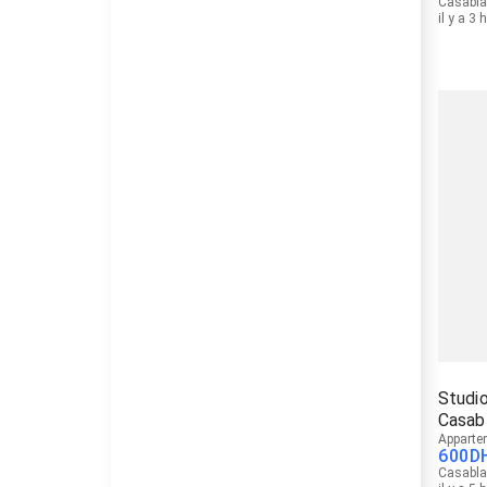
Casabl
il y a 3 
Studi
Casab
Apparte
600
D
Casabl