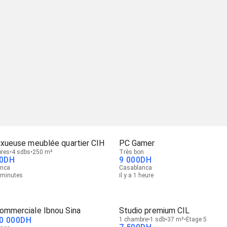
luxueuse meublée quartier CIH
PC Gamer
res
4 sdbs
250 m²
Très bon
0
DH
9 000
DH
anca
Casablanca
4 minutes
il y a 1 heure
Commerciale Ibnou Sina
Studio premium CIL
0 000
DH
1 chambre
1 sdb
37 m²
Étage 5