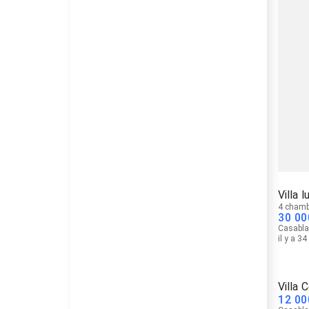
Villa 
4 chamb
30 00
Casabl
il y a 3
Villa 
12 00