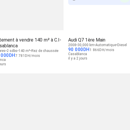
tement à vendre 140 m² à C.I-
Audi Q7 1ère Main
asablanca
2008
30,000 km
Automatique
Diesel
90 000
DH
1 866
DH
/
mois
res
2 sdbs
140 m²
Rez de chaussée
Casablanca
 000
DH
7 781
DH
/
mois
il y a 2 jours
anca
jours