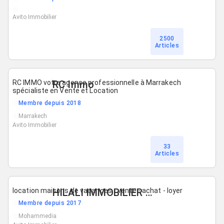
Avito Immobilier
2500
Articles
RC IMMO votre agence professionnelle à Marrakech
RC Immo
spécialiste en Vente et Location
Membre depuis 2018
Marrakech
Avito Immobilier
33
Articles
location maisons de vacances - vente - achat - loyer
HILALI IMMOBILIER mohammedia
Membre depuis 2017
Mohammedia