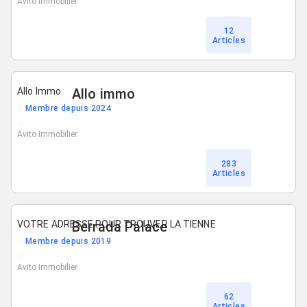
Avito Immobilier
12
Articles
Allo Immo
Allo immo
Membre depuis 2024
Avito Immobilier
283
Articles
VOTRE ADRESSE POUR TROUVER LA TIENNE
Berrada Palace
Membre depuis 2019
Avito Immobilier
62
Articles