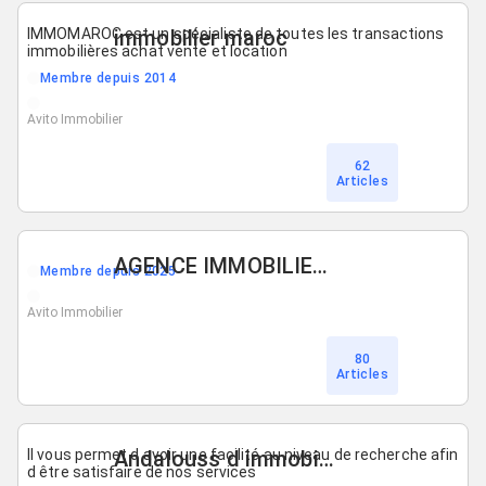
IMMOMAROC est un spécialiste de toutes les transactions
immobilier maroc
immobilières achat vente et location
Membre depuis 2014
Avito Immobilier
62
Articles
AGENCE IMMOBILIERE ZAID
Membre depuis 2025
Avito Immobilier
80
Articles
Il vous permet d avoir une facilité au niveau de recherche afin
Andalouss d immobilier
d être satisfaire de nos services