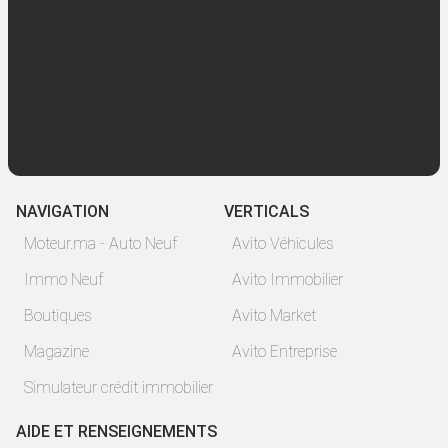
NAVIGATION
VERTICALS
Moteur.ma - Auto Neuf
Avito Véhicules
Immo Neuf
Avito Immobilier
Boutiques
Avito Market
Magazine
Avito Entreprise
Simulateur crédit immobilier
AIDE ET RENSEIGNEMENTS