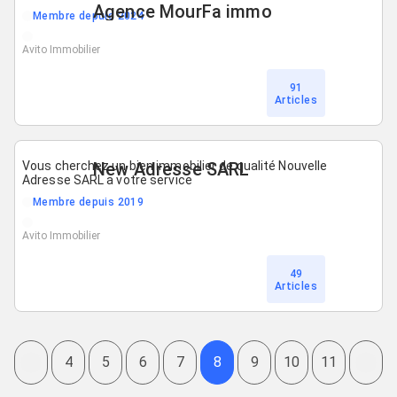
Agence MourFa immo
Membre depuis 2024
Avito Immobilier
91
Articles
Vous cherchez un bien immobilier de qualité Nouvelle
New Adresse SARL
Adresse SARL a votre service
Membre depuis 2019
Avito Immobilier
49
Articles
4
5
6
7
8
9
10
11