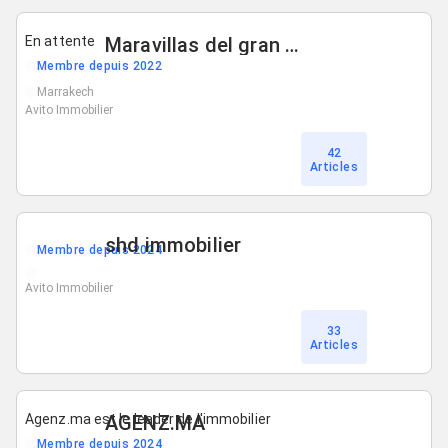
En attente
Maravillas del gran Atlas
Membre depuis 2022
Marrakech
Avito Immobilier
42
Articles
shd immobilier
Membre depuis 2024
Avito Immobilier
33
Articles
Agenz.ma est le leader de l'immobilier
AGENZ.MA
Membre depuis 2024