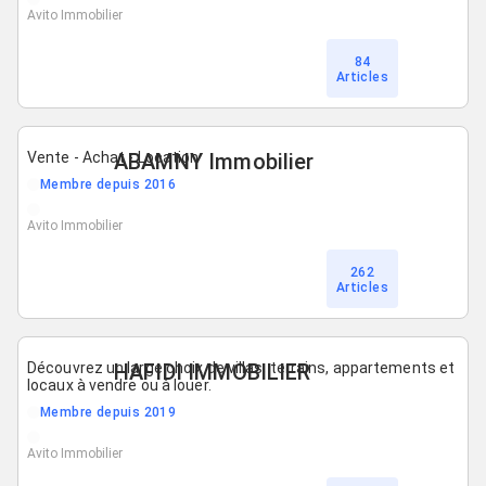
Avito Immobilier
84
Articles
Vente - Achat - Location
ABAMNY Immobilier
Membre depuis 2016
Avito Immobilier
262
Articles
Découvrez un large choix de villas, terrains, appartements et
HAFIDI IMMOBILIER
locaux à vendre ou à louer.
Membre depuis 2019
Avito Immobilier