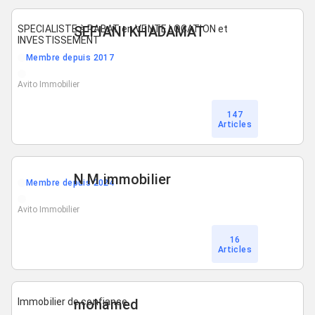
SPECIALISTE à RABAT en VENTE LOCATION et
SEFIANI KHADAMAT
INVESTISSEMENT
Membre depuis 2017
Avito Immobilier
147
Articles
N M immobilier
Membre depuis 2024
Avito Immobilier
16
Articles
Immobilier de confiance
mohamed