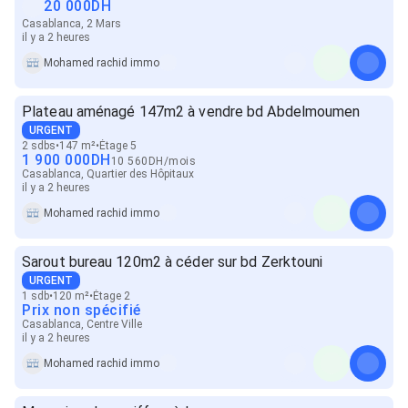
20 000
DH
Casablanca, 2 Mars
il y a 2 heures
Mohamed rachid immo
Plateau aménagé 147m2 à vendre bd Abdelmoumen
URGENT
2 sdbs
147 m²
Étage 5
1 900 000
DH
10 560
DH
/
mois
Casablanca, Quartier des Hôpitaux
il y a 2 heures
Mohamed rachid immo
Sarout bureau 120m2 à céder sur bd Zerktouni
URGENT
1 sdb
120 m²
Étage 2
Prix non spécifié
Casablanca, Centre Ville
il y a 2 heures
Mohamed rachid immo