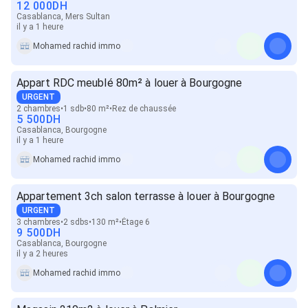
12 000
DH
Casablanca, Mers Sultan
il y a 1 heure
Mohamed rachid immo
Appart RDC meublé 80m² à louer à Bourgogne
URGENT
2 chambres
1 sdb
80 m²
Rez de chaussée
5 500
DH
Casablanca, Bourgogne
il y a 1 heure
Mohamed rachid immo
Appartement 3ch salon terrasse à louer à Bourgogne
URGENT
3 chambres
2 sdbs
130 m²
Étage 6
9 500
DH
Casablanca, Bourgogne
il y a 2 heures
Mohamed rachid immo