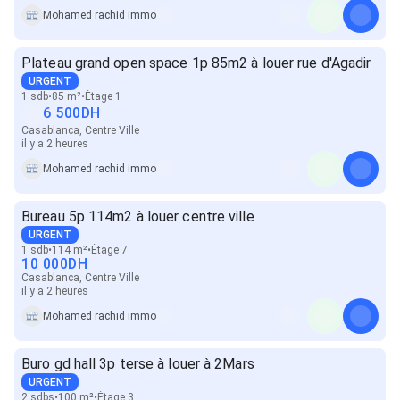
Mohamed rachid immo
Plateau grand open space 1p 85m2 à louer rue d'Agadir
URGENT
1 sdb
85 m²
Étage 1
6 500
DH
Casablanca, Centre Ville
il y a 2 heures
Mohamed rachid immo
Bureau 5p 114m2 à louer centre ville
URGENT
1 sdb
114 m²
Étage 7
10 000
DH
Casablanca, Centre Ville
il y a 2 heures
Mohamed rachid immo
Buro gd hall 3p terse à louer à 2Mars
URGENT
2 sdbs
100 m²
Étage 3