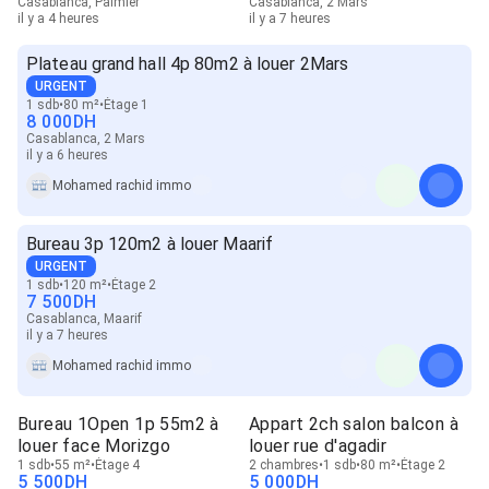
Casablanca, Palmier
Casablanca, 2 Mars
il y a 4 heures
il y a 7 heures
Plateau grand hall 4p 80m2 à louer 2Mars
URGENT
1 sdb
80 m²
Étage 1
8 000
DH
Casablanca, 2 Mars
il y a 6 heures
Mohamed rachid immo
Bureau 3p 120m2 à louer Maarif
URGENT
1 sdb
120 m²
Étage 2
7 500
DH
Casablanca, Maarif
il y a 7 heures
Mohamed rachid immo
Bureau 1Open 1p 55m2 à
Appart 2ch salon balcon à
louer face Morizgo
louer rue d'agadir
1 sdb
55 m²
Étage 4
2 chambres
1 sdb
80 m²
Étage 2
5 500
DH
5 000
DH