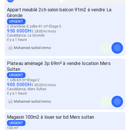
Appart meublé 2ch salon balcon 91m2 à vendre La
Gironde
URGENT
2 chambres
2 sdbs
91 m²
Étage 5
950 000
DH
5 280
DH
/
mois
Casablanca, La Gironde
il y a 1 heure
Mohamed rachid immo
Plateau aménagé 3p 69m² à vendre location Mers
Sultan
URGENT
1 sdb
69 m²
Étage 2
900 000
DH
5 002
DH
/
mois
Casablanca, Mers Sultan
il y a 1 heure
Mohamed rachid immo
Magasin 100m2 à louer sur bd Mers sultan
URGENT
100 m²