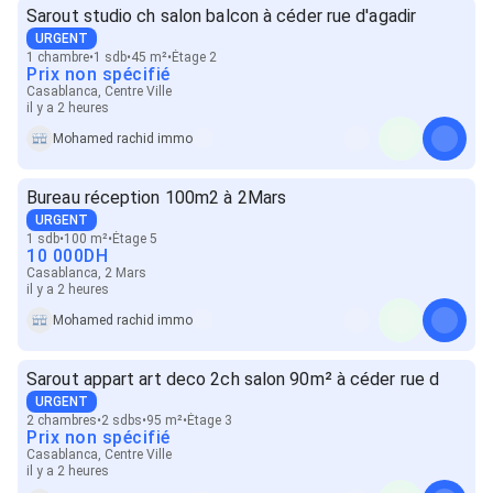
Sarout studio ch salon balcon à céder rue d'agadir
URGENT
1 chambre
1 sdb
45 m²
Étage 2
Prix non spécifié
Casablanca, Centre Ville
il y a 2 heures
Mohamed rachid immo
Bureau réception 100m2 à 2Mars
URGENT
1 sdb
100 m²
Étage 5
10 000
DH
Casablanca, 2 Mars
il y a 2 heures
Mohamed rachid immo
Sarout appart art deco 2ch salon 90m² à céder rue d
URGENT
2 chambres
2 sdbs
95 m²
Étage 3
Prix non spécifié
Casablanca, Centre Ville
il y a 2 heures