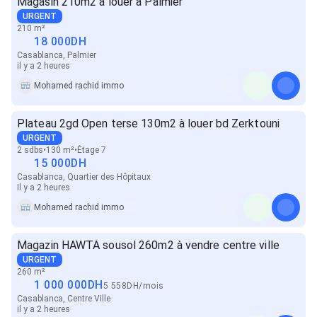
Magasin 210m2 à louer à Palmier
URGENT
210 m²
18 000
DH
Casablanca, Palmier
il y a 2 heures
Mohamed rachid immo
Plateau 2gd Open terse 130m2 à louer bd Zerktouni
URGENT
2 sdbs
130 m²
Étage 7
15 000
DH
Casablanca, Quartier des Hôpitaux
il y a 2 heures
Mohamed rachid immo
Magazin HAWTA sousol 260m2 à vendre centre ville
URGENT
260 m²
1 000 000
DH
5 558
DH
/
mois
Casablanca, Centre Ville
il y a 2 heures