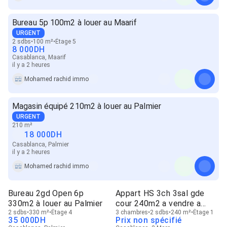
Bureau 5p 100m2 à louer au Maarif
URGENT
2 sdbs
100 m²
Étage 5
8 000
DH
Casablanca, Maarif
il y a 2 heures
Mohamed rachid immo
Magasin équipé 210m2 à louer au Palmier
URGENT
210 m²
18 000
DH
Casablanca, Palmier
il y a 2 heures
Mohamed rachid immo
Bureau 2gd Open 6p
Appart HS 3ch 3sal gde
330m2 à louer au Palmier
cour 240m2 a vendre a
2 sdbs
330 m²
Étage 4
2Mars
3 chambres
2 sdbs
240 m²
Étage 1
35 000
DH
Prix non spécifié