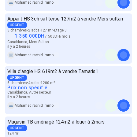
Mohamed rachid immo
Appart HS 3ch sal terse 127m2 à vendre Mers sultan
URGENT
3 chambres
2 sdbs
127 m²
Étage 3
1 350 000
DH
7 503
DH
/
mois
Casablanca, Mers Sultan
il y a 2 heures
Mohamed rachid immo
Villa d'angle HS 619m2 à vendre Tamaris1
URGENT
6 chambres
4 sdbs
1200 m²
Prix non spécifié
Casablanca, Autre secteur
il y a 2 heures
Mohamed rachid immo
Magasin TB aménagé 124m2 à louer à 2mars
URGENT
124 m²