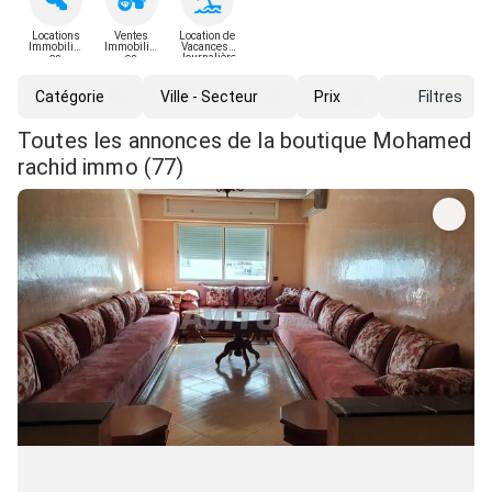
Locations
Ventes
Location de
Immobilièr
Immobilièr
Vacances -
es
es
Journalière
Catégorie
Ville - Secteur
Prix
Filtres
Toutes les annonces de la boutique Mohamed
rachid immo (77)