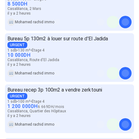
8 500
DH
Casablanca, 2 Mars
il y a 2 heures
Mohamed rachid immo
Bureau 5p 130m2 à louer sur route d'El Jadida
URGENT
1 sdb
130 m²
Étage 4
10 000
DH
Casablanca, Route d'El Jadida
il y a 2 heures
Mohamed rachid immo
Bureau recep 3p 100m2 a vendre zerktouni
URGENT
1 sdb
100 m²
Étage 4
1 200 000
DH
6 669
DH
/
mois
Casablanca, Quartier des Hôpitaux
il y a 2 heures
Mohamed rachid immo