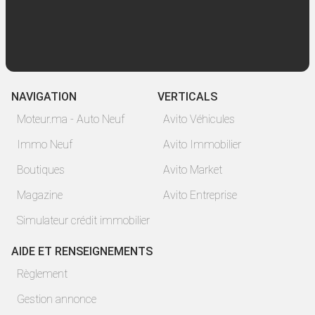
NAVIGATION
VERTICALS
Moteur.ma - Auto Neuf
Avito Véhicules
Immo Neuf
Avito Immobilier
Boutiques
Avito Market
Magazine
Avito Entreprise
Simulateur crédit immobilier
AIDE ET RENSEIGNEMENTS
Règlement
Gestion annonce