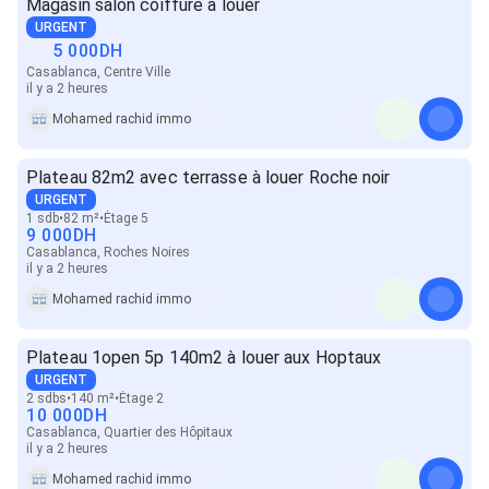
Magasin salon coiffure à louer
URGENT
5 000
DH
Casablanca, Centre Ville
il y a 2 heures
Mohamed rachid immo
Plateau 82m2 avec terrasse à louer Roche noir
URGENT
1 sdb
82 m²
Étage 5
9 000
DH
Casablanca, Roches Noires
il y a 2 heures
Mohamed rachid immo
Plateau 1open 5p 140m2 à louer aux Hoptaux
URGENT
2 sdbs
140 m²
Étage 2
10 000
DH
Casablanca, Quartier des Hôpitaux
il y a 2 heures
Mohamed rachid immo