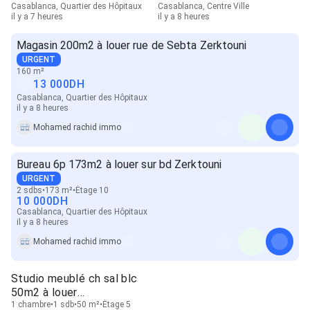
Casablanca, Quartier des Hôpitaux
Casablanca, Centre Ville
il y a 7 heures
il y a 8 heures
Magasin 200m2 à louer rue de Sebta Zerktouni
URGENT
160 m²
13 000
DH
Casablanca, Quartier des Hôpitaux
il y a 8 heures
Mohamed rachid immo
Bureau 6p 173m2 à louer sur bd Zerktouni
URGENT
2 sdbs
173 m²
Étage 10
10 000
DH
Casablanca, Quartier des Hôpitaux
il y a 8 heures
Mohamed rachid immo
Studio meublé ch sal blc
50m2 à louer
Abdelmoumen
1 chambre
1 sdb
50 m²
Étage 5