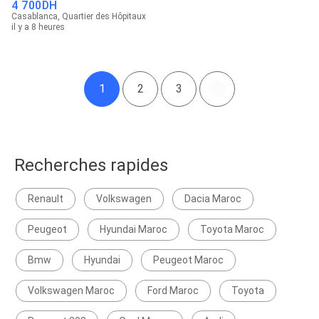
4 700
DH
Casablanca, Quartier des Hôpitaux
il y a 8 heures
1
2
3
Recherches rapides
Renault
Volkswagen
Dacia Maroc
Peugeot
Hyundai Maroc
Toyota Maroc
Bmw
Hyundai
Peugeot Maroc
Volkswagen Maroc
Ford Maroc
Toyota