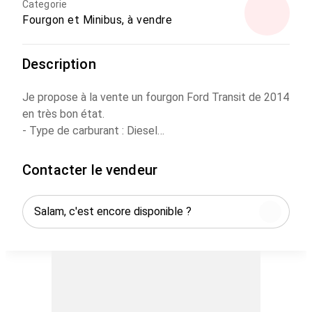
Categorie
Fourgon et Minibus, à vendre
Description
Je propose à la vente un fourgon Ford Transit de 2014
en très bon état.
- Type de carburant : Diesel
- Puissance fiscale : 9 CV
- Année-Modèle : 2014
Contacter le vendeur
- État : Très bon
Situé sur la Route de Casablanca, Marrakech.
Contactez-moi pour plus d'informations.