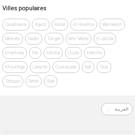
Villes populaires
Casablanca
Agadir
Rabat
Al Hoceïma
Marrakech
Meknès
Nador
Tanger
Béni Mellal
El Jadida
Errachidia
Fès
Kénitra
Oujda
khénifra
Khouribga
Larache
Ouarzazate
Safi
Taza
Tétouan
Settat
Salé
العربية