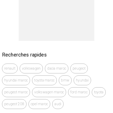
Recherches rapides
renault
volkswagen
dacia maroc
peugeot
hyundai maroc
toyota maroc
bmw
hyundai
peugeot maroc
volkswagen maroc
ford maroc
toyota
peugeot 208
opel maroc
audi