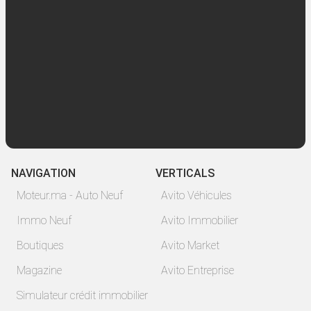
NAVIGATION
VERTICALS
Moteur.ma - Auto Neuf
Avito Véhicules
Immo Neuf
Avito Immobilier
Boutiques
Avito Market
Magazine
Avito Entreprise
Simulateur crédit immobilier