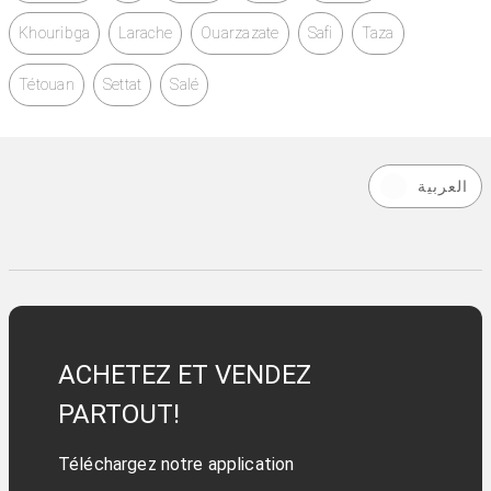
Khouribga
Larache
Ouarzazate
Safi
Taza
Tétouan
Settat
Salé
العربية
ACHETEZ ET VENDEZ
PARTOUT!
Téléchargez notre application