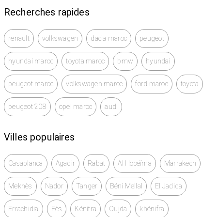
Recherches rapides
renault
volkswagen
dacia maroc
peugeot
hyundai maroc
toyota maroc
bmw
hyundai
peugeot maroc
volkswagen maroc
ford maroc
toyota
peugeot 208
opel maroc
audi
Villes populaires
Casablanca
Agadir
Rabat
Al Hoceïma
Marrakech
Meknès
Nador
Tanger
Béni Mellal
El Jadida
Errachidia
Fès
Kénitra
Oujda
khénifra