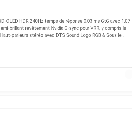
 QD-OLED HDR 240Hz temps de réponse 0.03 ms GtG avec 1.07
 semi-brillant revêtement Nvidia G-sync pour VRR, y compris la
’ Haut-parleurs stéréo avec DTS Sound Logo RGB & Sous le
.1 et 1x USB type-C (avec DP Alt mode et alimentation 90W) 4x
, commutateur KVM, RJ45 Ethernet, prise casque
duits consulter notre page instagram ( electrofatal )