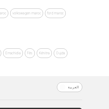
aroc
volkswagen maroc
ford maroc
Errachidia
Fès
Kénitra
Oujda
العربية