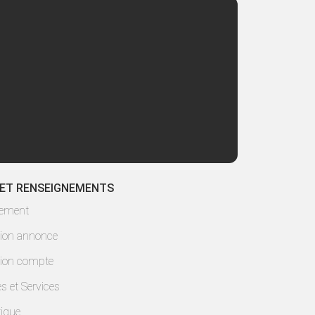
 ET RENSEIGNEMENTS
lement
ion annonce
ion compte
es et Services
ique