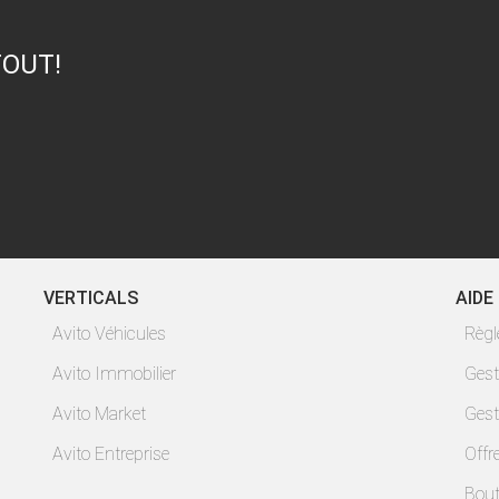
TOUT!
VERTICALS
AIDE
Avito Véhicules
Règ
Avito Immobilier
Gest
Avito Market
Gest
Avito Entreprise
Offr
Bout