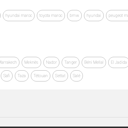
hyundai maroc
toyota maroc
bmw
hyundai
peugeot m
Marrakech
Meknès
Nador
Tanger
Béni Mellal
El Jadida
Safi
Taza
Tétouan
Settat
Salé