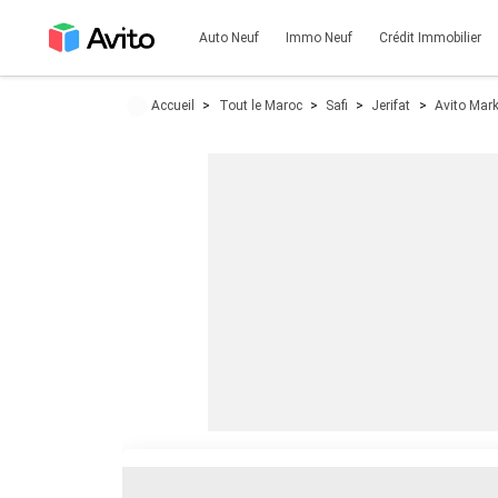
Auto Neuf
Immo Neuf
Crédit Immobilier
Accueil
Tout le Maroc
Safi
Jerifat
Avito Mark