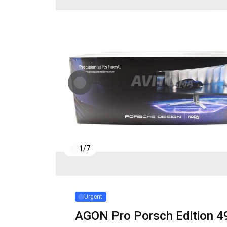
1
/
7
Urgent
AGON Pro Porsch Edition 