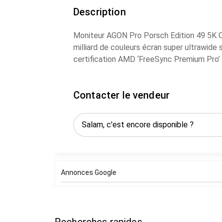
Description
Moniteur AGON Pro Porsch Edition 49 5K
milliard de couleurs écran super ultrawide
certification AMD ‘FreeSync Premium Pro
support produit neuf boite fermée.
1x DisplayPort 1.4 (avec DSC), 2x HDMI 2
Contacter le vendeur
ports de données USB, support PiP / PbP
Pour plus d’informations ainsi d’autres pro
Annonces Google