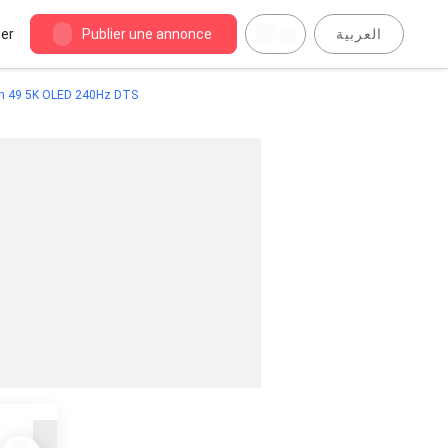
er
Publier une annonce
العربية
on 49 5K OLED 240Hz DTS