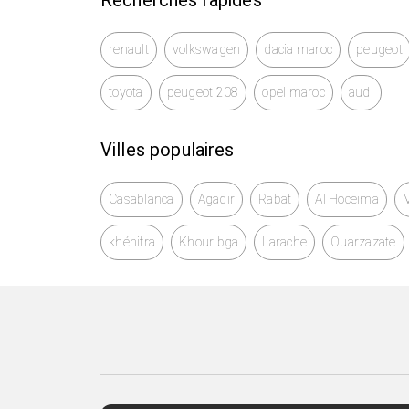
Recherches rapides
renault
volkswagen
dacia maroc
peugeot
toyota
peugeot 208
opel maroc
audi
Villes populaires
Casablanca
Agadir
Rabat
Al Hoceïma
khénifra
Khouribga
Larache
Ouarzazate