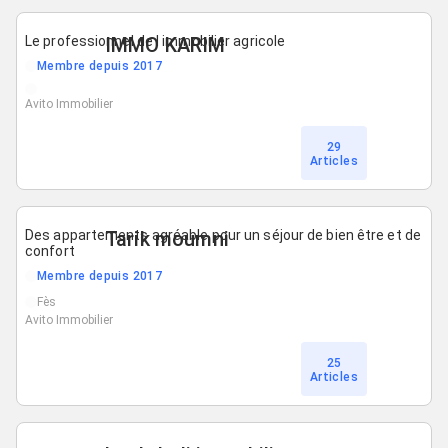
Le professionnel de l immobilier agricole
IMMO KARIM
Membre depuis 2017
Avito Immobilier
29
Articles
Des appartements agréable pour un séjour de bien être et de
Tarik moumni
confort
Membre depuis 2017
Fès
Avito Immobilier
25
Articles