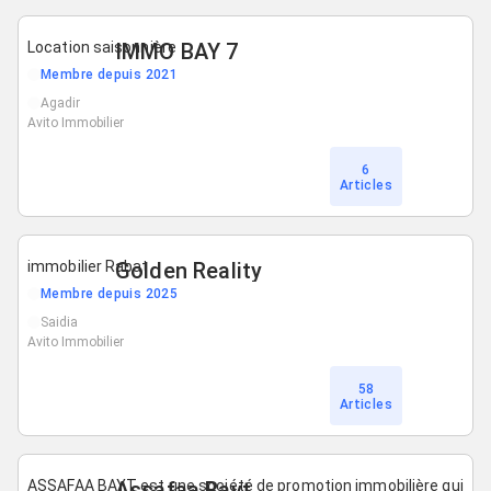
Location saisonnière
IMMO BAY 7
Membre depuis 2021
Agadir
Avito Immobilier
6
Articles
immobilier Rabat
Golden Reality
Membre depuis 2025
Saidia
Avito Immobilier
58
Articles
ASSAFAA BAYT est une société de promotion immobilière qui
Assafaa Bayt