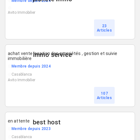
Membre depuis 2024
Avito Immobilier
23
Articles
achat vente location des propriétés , gestion et suivie
Immo service
immobilière
Membre depuis 2024
Casablanca
Avito Immobilier
107
Articles
en attente
best host
Membre depuis 2023
Casablanca