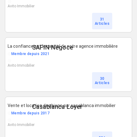
Avito Immobilier
31
Articles
La confiance est le capital de notre agence immobilière
SAFIN Négoce
Membre depuis 2021
Avito Immobilier
30
Articles
Vente et location des biens sur casablanca immobilier
Casablanca Loyer
Membre depuis 2017
Avito Immobilier