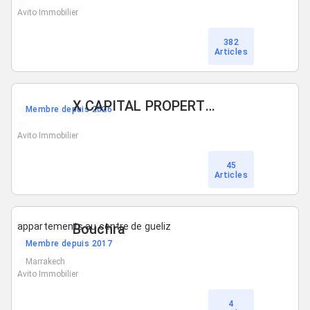
Avito Immobilier
382
Articles
X CAPITAL PROPERTIES
Membre depuis 2026
Avito Immobilier
45
Articles
appartements au centre de gueliz
Bouchra
Membre depuis 2017
Marrakech
Avito Immobilier
4