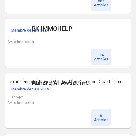
586
Articles
BK IMMOHELP
Membre depuis 2024
Avito Immobilier
14
Articles
Le meilleur projet avec Vue sur Mer et rapport Qualité Prix
Asharq Al Awsat immobilier
Membre depuis 2019
Tanger
Avito Immobilier
6
Articles