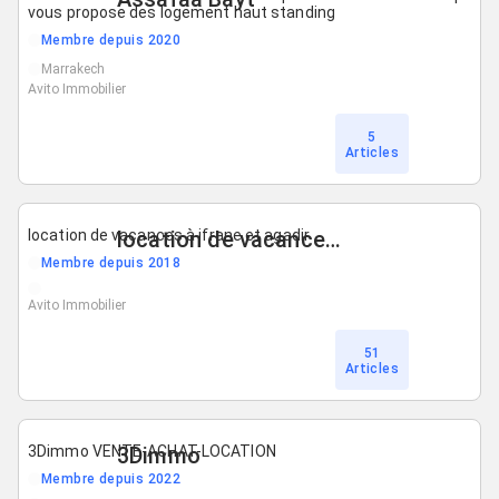
vous propose des logement haut standing
Membre depuis 2020
Marrakech
Avito Immobilier
5
Articles
location de vacances à ifrane et agadir
location de vacances à ifrane et Agadir
Membre depuis 2018
Avito Immobilier
51
Articles
3Dimmo VENTE-ACHAT-LOCATION
3Dimmo
Membre depuis 2022