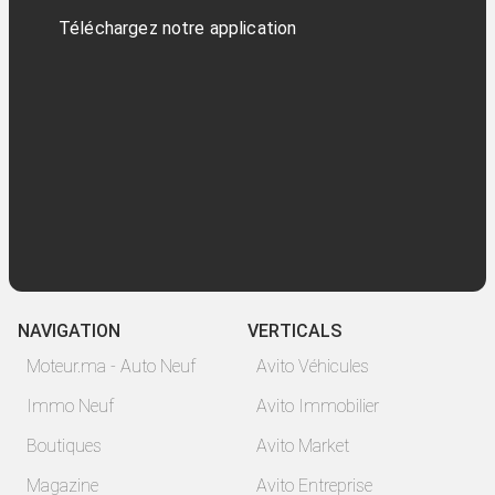
Téléchargez notre application
NAVIGATION
VERTICALS
Moteur.ma - Auto Neuf
Avito Véhicules
Immo Neuf
Avito Immobilier
Boutiques
Avito Market
Magazine
Avito Entreprise