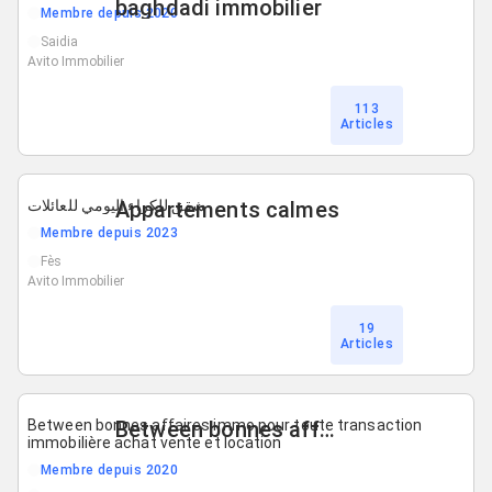
baghdadi immobilier
Membre depuis 2020
Saidia
Avito Immobilier
113
Articles
شقق للكراء اليومي للعائلات
Appartements calmes
Membre depuis 2023
Fès
Avito Immobilier
19
Articles
Between bonnes affaires immo pour toute transaction
Between bonnes affaires immo
immobilière achat vente et location
Membre depuis 2020