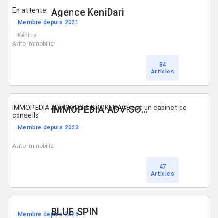
En attente
Agence KeniDari
Membre depuis 2021
Kénitra
Avito Immobilier
84
Articles
IMMOPEDIA ADVISORY & BROKERAGE est un cabinet de
IMMOPEDIA ADVISORY BROKERAGE
conseils
Membre depuis 2023
Avito Immobilier
47
Articles
BLUE SPIN
Membre depuis 2026