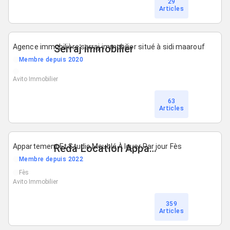
29
Articles
Agence immobilière serraj immobilier situé à sidi maarouf
Serraj immobilier
Membre depuis 2020
Avito Immobilier
63
Articles
Appartement Et Studio Meublé À louer Par jour Fès
Reda Location Appart Fés
Membre depuis 2022
Fès
Avito Immobilier
359
Articles