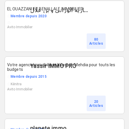
EL OUAZZANI ET BENALLALE IMMOBILIER
وكالة عقارية الوزاني و بن علال
Membre depuis 2020
Avito Immobilier
80
Articles
Votre agence immobilière à Kasbah Mehdia pour touts les
Yassir IMMO PRO
budgets
Membre depuis 2015
Kénitra
Avito Immobilier
20
Articles
planete immo