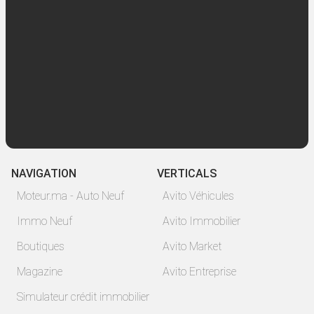
NAVIGATION
VERTICALS
Moteur.ma - Auto Neuf
Avito Véhicules
Immo Neuf
Avito Immobilier
Boutiques
Avito Market
Magazine
Avito Entreprise
Simulateur crédit immobilier