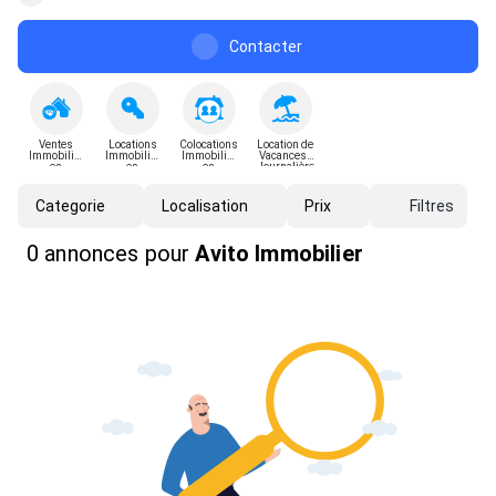
comprenons vos besoins uniques et nous efforçons de les
satisfaire.En tant qu'intermédiaire immobilier, nous facilitons
les transactions en mettant en relation les acheteurs et les
Contacter
vendeurs, veillant à ce que toutes les parties soient satisfaites.
Notre vaste rése
Ventes
Locations
Colocations
Location de
Immobilièr
Immobilièr
Immobilièr
Vacances -
es
es
es
Journalière
Categorie
Localisation
Prix
Filtres
0 annonces
pour
Avito Immobilier