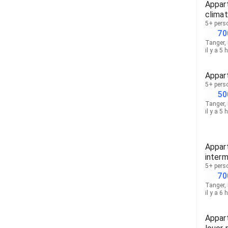
Appar
climat
5+ pers
70
Tanger,
il y a 5 
Appar
5+ pers
50
Tanger,
il y a 5 
Appart
interm
5+ pers
70
Tanger,
il y a 6 
Appar