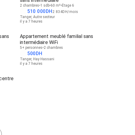
sans intermédiaire
2 chambres
1 sdb
60 m²
Étage 6
510 000
DH
2 834
DH
/
mois
Tanger, Autre secteur
il y a 7 heures
sans
Appartement meublé familial sans
intermédiaire WiFi
5+ personnes
2 chambres
500
DH
Tanger, Hay Hassani
il y a 7 heures
centre