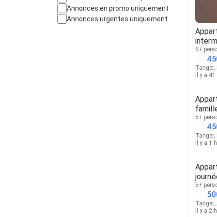
Annonces en promo uniquement
Annonces urgentes uniquement
Appar
interm
5+ pers
45
Tanger,
il y a 4
Appar
famill
5+ pers
45
Tanger,
il y a 1 
Appart
journé
5+ pers
50
Tanger, 
il y a 2 