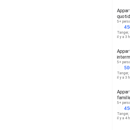
Appar
quotid
sans i
5+ pers
45
Tanger,
il y a 3 
Appar
interm
5+ pers
50
Tanger,
il y a 3 
Appar
famill
5+ pers
45
Tanger,
il y a 4 