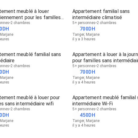
tement meublé à louer
Appartement familial sans
iennement pour les familles
intermédiaire climatisé
ntermédiaire
onnes
2 chambres
5+ personnes
2 chambres
0
DH
700
DH
 Marjane
Tanger, Marjane
heures
il y a 3 heures
tement meublé familial sans
Appartement à louer à la jour
édiaire
pour familles sans intermédiai
onnes
2 chambres
5+ personnes
2 chambres
0
DH
700
DH
 Marjane
Tanger, Marjane
heures
il y a 4 heures
tement meublé à louer pour
Appartement meublé familial 
es sans intermédiaire wifi
intermédiaire Wi-Fi
onnes
2 chambres
5+ personnes
2 chambres
0
DH
450
DH
 Marjane
Tanger, Marjane
heures
il y a 4 heures