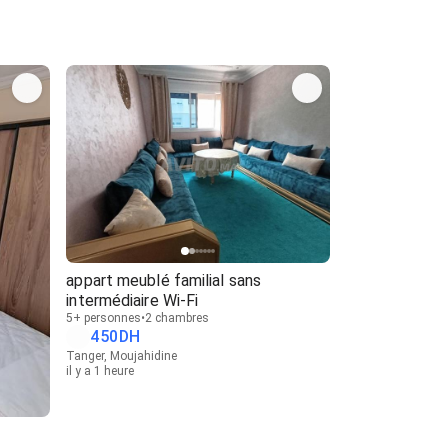
appart meublé familial sans
intermédiaire Wi-Fi
5+ personnes
2 chambres
450
DH
Tanger, Moujahidine
il y a 1 heure