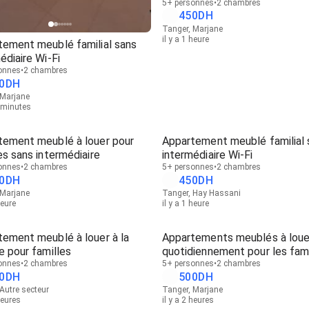
5+ personnes
2 chambres
450
DH
Tanger, Marjane
il y a 1 heure
tement meublé familial sans
édiaire Wi-Fi
onnes
2 chambres
0
DH
 Marjane
1 minutes
tement meublé à louer pour
Appartement meublé familial 
es sans intermédiaire
intermédiaire Wi-Fi
onnes
2 chambres
5+ personnes
2 chambres
0
DH
450
DH
 Marjane
Tanger, Hay Hassani
heure
il y a 1 heure
ement meublé à louer à la
Appartements meublés à loue
e pour familles
quotidiennement pour les fami
onnes
2 chambres
sans intermédiaire Wi-Fi
5+ personnes
2 chambres
0
DH
500
DH
Autre secteur
Tanger, Marjane
heures
il y a 2 heures