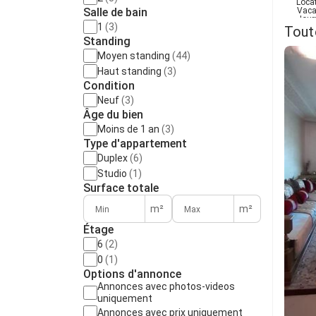
Loca
Salle de bain
Vaca
Jour
1
(3)
Tout
Standing
Moyen standing
(44)
Haut standing
(3)
Condition
Neuf
(3)
Âge du bien
Moins de 1 an
(3)
Type d'appartement
Duplex
(6)
Studio
(1)
Surface totale
m²
m²
Étage
6
(2)
0
(1)
Options d'annonce
Annonces avec photos-videos
uniquement
Annonces avec prix uniquement