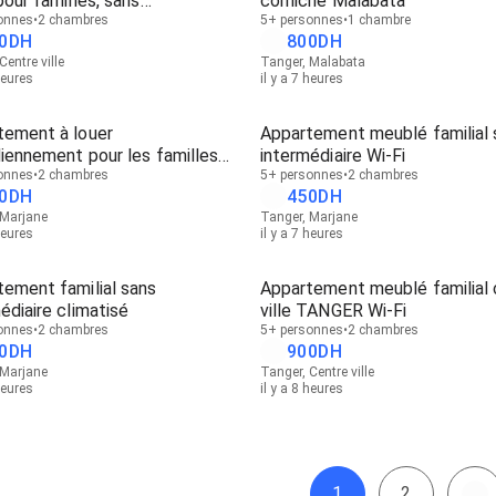
pour familles, sans
corniche Malabata
édiaires
onnes
2 chambres
5+ personnes
1 chambre
0
DH
800
DH
Centre ville
Tanger, Malabata
heures
il y a 7 heures
tement à louer
Appartement meublé familial 
iennement pour les familles
intermédiaire Wi-Fi
ntermédiaire
onnes
2 chambres
5+ personnes
2 chambres
0
DH
450
DH
 Marjane
Tanger, Marjane
heures
il y a 7 heures
ement familial sans
Appartement meublé familial 
édiaire climatisé
ville TANGER Wi-Fi
onnes
2 chambres
5+ personnes
2 chambres
0
DH
900
DH
 Marjane
Tanger, Centre ville
heures
il y a 8 heures
1
2