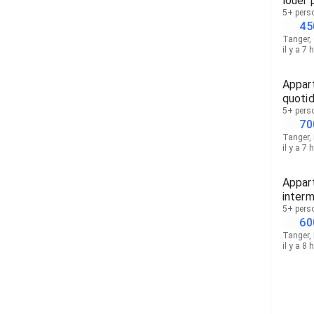
louer 
interm
5+ pers
45
Tanger, 
il y a 7 
Appar
quotid
sans i
5+ pers
70
Tanger,
il y a 7 
Appart
interm
5+ pers
60
Tanger,
il y a 8 