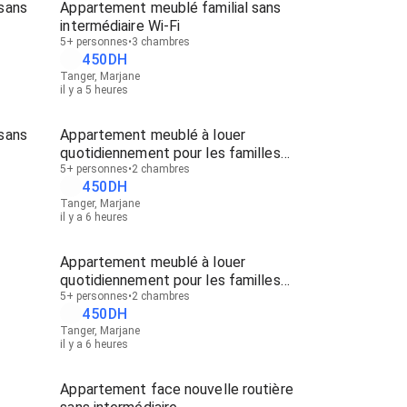
sans
Appartement meublé familial sans
intermédiaire Wi-Fi
5+ personnes
3 chambres
450
DH
Tanger, Marjane
il y a 5 heures
sans
Appartement meublé à louer
quotidiennement pour les familles
sans intermédiaire
5+ personnes
2 chambres
450
DH
Tanger, Marjane
il y a 6 heures
Appartement meublé à louer
quotidiennement pour les familles
sans intermédiaire
5+ personnes
2 chambres
450
DH
Tanger, Marjane
il y a 6 heures
Appartement face nouvelle routière