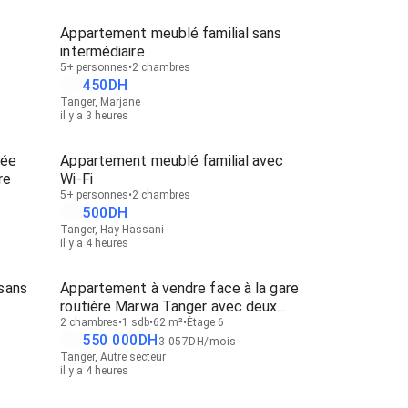
Appartement meublé familial sans
intermédiaire
5+ personnes
2 chambres
450
DH
Tanger, Marjane
il y a 3 heures
née
Appartement meublé familial avec
re
Wi-Fi
5+ personnes
2 chambres
500
DH
Tanger, Hay Hassani
il y a 4 heures
sans
Appartement à vendre face à la gare
routière Marwa Tanger avec deux
façades
2 chambres
1 sdb
62 m²
Étage 6
550 000
DH
3 057
DH
/
mois
Tanger, Autre secteur
il y a 4 heures