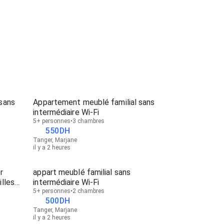
sans
Appartement meublé familial sans
intermédiaire Wi-Fi
5+ personnes
3 chambres
550
DH
Tanger, Marjane
il y a 2 heures
r
appart meublé familial sans
lles
intermédiaire Wi-Fi
5+ personnes
2 chambres
500
DH
Tanger, Marjane
il y a 2 heures