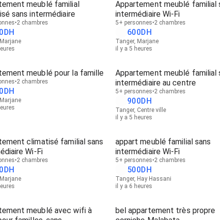
tement meublé familial
Appartement meublé familial 
isé sans intermédiaire
intermédiaire Wi-Fi
onnes
2 chambres
5+ personnes
2 chambres
0
DH
600
DH
 Marjane
Tanger, Marjane
heures
il y a 5 heures
tement meublé pour la famille
Appartement meublé familial 
onnes
2 chambres
intermédiaire au centre
0
DH
5+ personnes
2 chambres
900
DH
 Marjane
heures
Tanger, Centre ville
il y a 5 heures
ement climatisé familial sans
appart meublé familial sans
édiaire Wi-Fi
intermédiaire Wi-Fi
onnes
2 chambres
5+ personnes
2 chambres
0
DH
500
DH
 Marjane
Tanger, Hay Hassani
heures
il y a 6 heures
tement meublé avec wifi à
bel appartement très propre