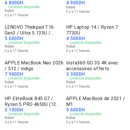
6 800
DH
4 900
DH
Livraison disponible
Rabat
Rabat
il y a 11 heures
il y a 11 heures
LENOVO Thinkpad T16
HP Laptop 14 / Ryzen 7
Gen3 / Ultra 5 135U /
7730U
5 600
DH
4 500
DH
Tactile
Livraison disponible
Livraison disponible
Rabat
Rabat
il y a 11 heures
il y a 11 heures
APPLE MacBook Neo 2026
Insta360 GO 3S 4K avec
/ 512 / indigo
accessoires offerts
7 900
DH
3 300
DH
Livraison disponible
Livraison disponible
Rabat
Rabat
il y a 11 heures
il y a 11 heures
HP EliteBook 845 G7 /
APPLE MacBook Air 2021 /
Ryzen 5 PRO 4650U (12
M1
3 100
DH
5 600
DH
CPUs)
Livraison disponible
Livraison disponible
Rabat
Rabat
il y a 11 heures
il y a 11 heures