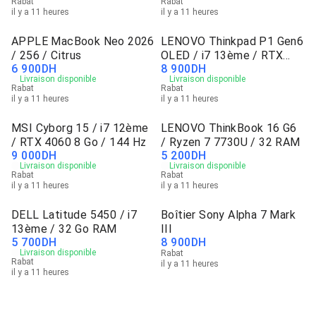
Rabat
Rabat
il y a 11 heures
il y a 11 heures
APPLE MacBook Neo 2026
LENOVO Thinkpad P1 Gen6
/ 256 / Citrus
OLED / i7 13ème / RTX
6 900
DH
8 900
DH
2000
Livraison disponible
Livraison disponible
Rabat
Rabat
il y a 11 heures
il y a 11 heures
MSI Cyborg 15 / i7 12ème
LENOVO ThinkBook 16 G6
/ RTX 4060 8 Go / 144 Hz
/ Ryzen 7 7730U / 32 RAM
9 000
DH
5 200
DH
Livraison disponible
Livraison disponible
Rabat
Rabat
il y a 11 heures
il y a 11 heures
DELL Latitude 5450 / i7
Boîtier Sony Alpha 7 Mark
13ème / 32 Go RAM
III
5 700
DH
8 900
DH
Livraison disponible
Rabat
Rabat
il y a 11 heures
il y a 11 heures