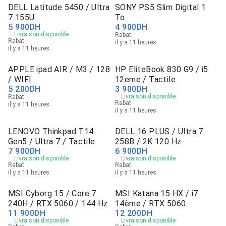
DELL Latitude 5450 / Ultra
SONY PS5 Slim Digital 1
7 155U
To
5 900
DH
4 900
DH
Livraison disponible
Rabat
Rabat
il y a 11 heures
il y a 11 heures
APPLE ipad AIR / M3 / 128
HP EliteBook 830 G9 / i5
/ WIFI
12eme / Tactile
5 200
DH
3 900
DH
Livraison disponible
Rabat
Rabat
il y a 11 heures
il y a 11 heures
LENOVO Thinkpad T14
DELL 16 PLUS / Ultra 7
Gen5 / Ultra 7 / Tactile
258B / 2K 120 Hz
7 900
DH
6 900
DH
Livraison disponible
Livraison disponible
Rabat
Rabat
il y a 11 heures
il y a 11 heures
MSI Cyborg 15 / Core 7
MSI Katana 15 HX / i7
240H / RTX 5060 / 144 Hz
14ème / RTX 5060
11 900
DH
12 200
DH
Livraison disponible
Livraison disponible