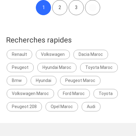
1
2
3
Recherches rapides
Renault
Volkswagen
Dacia Maroc
Peugeot
Hyundai Maroc
Toyota Maroc
Bmw
Hyundai
Peugeot Maroc
Volkswagen Maroc
Ford Maroc
Toyota
Peugeot 208
Opel Maroc
Audi