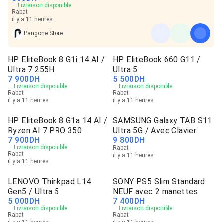
Livraison disponible
Rabat
il y a 11 heures
Pangone Store
HP EliteBook 8 G1i 14 AI /
HP EliteBook 660 G11 /
Ultra 7 255H
Ultra 5
7 900
DH
5 500
DH
Livraison disponible
Livraison disponible
Rabat
Rabat
il y a 11 heures
il y a 11 heures
HP EliteBook 8 G1a 14 AI /
SAMSUNG Galaxy TAB S11
Ryzen AI 7 PRO 350
Ultra 5G / Avec Clavier
7 900
DH
9 800
DH
Livraison disponible
Rabat
Rabat
il y a 11 heures
il y a 11 heures
LENOVO Thinkpad L14
SONY PS5 Slim Standard
Gen5 / Ultra 5
NEUF avec 2 manettes
5 000
DH
7 400
DH
Livraison disponible
Livraison disponible
Rabat
Rabat