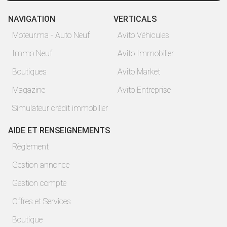
NAVIGATION
VERTICALS
Moteur.ma - Auto Neuf
Avito Véhicules
Immo Neuf
Avito Immobilier
Boutiques
Avito Market
Magazine
Avito Entreprise
Simulateur crédit immobilier
AIDE ET RENSEIGNEMENTS
Règlement
Gestion annonce
Gestion compte
Offres et Services
Boutique