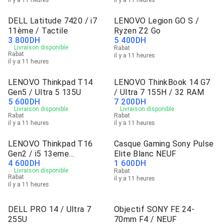
il y a 11 heures
il y a 11 heures
DELL Latitude 7420 / i7
LENOVO Legion GO S /
11ème / Tactile
Ryzen Z2 Go
3 800
DH
5 400
DH
Livraison disponible
Rabat
Rabat
il y a 11 heures
il y a 11 heures
LENOVO Thinkpad T14
LENOVO ThinkBook 14 G7
Gen5 / Ultra 5 135U
/ Ultra 7 155H / 32 RAM
5 600
DH
7 200
DH
Livraison disponible
Livraison disponible
Rabat
Rabat
il y a 11 heures
il y a 11 heures
LENOVO Thinkpad T16
Casque Gaming Sony Pulse
Gen2 / i5 13eme
Elite Blanc NEUF
4 600
DH
1 600
DH
génération
Livraison disponible
Rabat
Rabat
il y a 11 heures
il y a 11 heures
DELL PRO 14 / Ultra 7
Objectif SONY FE 24-
255U
70mm F4 / NEUF