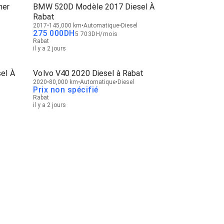
ner
BMW 520D Modèle 2017 Diesel À
Rabat
2017
145,000 km
Automatique
Diesel
275 000
DH
5 703
DH
/
mois
Rabat
il y a 2 jours
el À
Volvo V40 2020 Diesel à Rabat
2020
80,000 km
Automatique
Diesel
Prix non spécifié
Rabat
il y a 2 jours