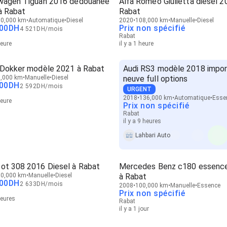
wagen Tiguan 2016 dédouanée
Alfa Romeo Giulietta diesel 2
à Rabat
Rabat
0,000 km
Automatique
Diesel
2020
108,000 km
Manuelle
Diesel
00
DH
Prix non spécifié
4 521
DH
/
mois
Rabat
heure
il y a 1 heure
 Dokker modèle 2021 à Rabat
Audi RS3 modèle 2018 impo
,000 km
Manuelle
Diesel
neuve full options
00
DH
2 592
DH
/
mois
URGENT
2018
136,000 km
Automatique
Esse
heure
Prix non spécifié
Rabat
il y a 9 heures
Lahbari Auto
ot 308 2016 Diesel à Rabat
Mercedes Benz c180 essenc
0,000 km
Manuelle
Diesel
à Rabat
00
DH
2 633
DH
/
mois
2008
100,000 km
Manuelle
Essence
Prix non spécifié
heures
Rabat
il y a 1 jour