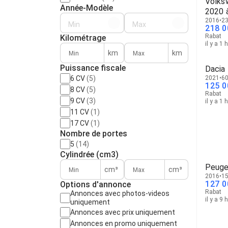
Volks
Année-Modèle
2020 
2016
23
Min
Max
218 0
Rabat
Kilométrage
il y a 1 
km
km
Puissance fiscale
Dacia
6 CV
(5)
2021
60
125 0
8 CV
(5)
Rabat
9 CV
(3)
il y a 1 
11 CV
(1)
17 CV
(1)
Nombre de portes
5
(14)
Cylindrée (cm3)
Peuge
cm³
cm³
2016
15
127 0
Options d'annonce
Rabat
Annonces avec photos-videos
il y a 9 
uniquement
Annonces avec prix uniquement
Annonces en promo uniquement