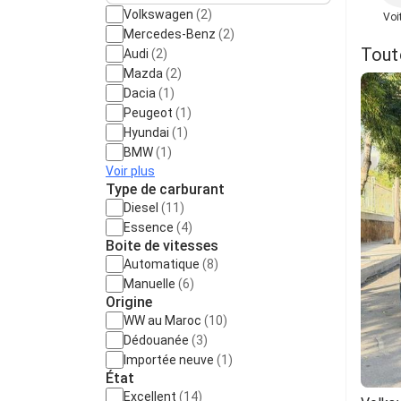
Volkswagen
(2)
Voi
Mercedes-Benz
(2)
Tout
Audi
(2)
Mazda
(2)
Dacia
(1)
Peugeot
(1)
Hyundai
(1)
BMW
(1)
Voir plus
Type de carburant
Diesel
(11)
Essence
(4)
Boite de vitesses
Automatique
(8)
Manuelle
(6)
Origine
WW au Maroc
(10)
Dédouanée
(3)
Importée neuve
(1)
État
Excellent
(14)