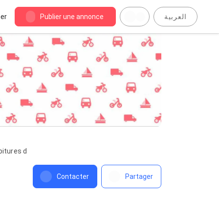
er
Publier une annonce
العربية
oitures d
Contacter
Partager