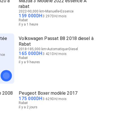
020 à
Mazda 3 Modèle 2022 essence A
rabat
2022
90,000 km
Manuelle
Essence
159 000
DH
3 297
DH
/
mois
Rabat
il y a 1 heure
rtée
Volkswagen Passat B8 2018 diesel à
Rabat
2018
185,000 km
Automatique
Diesel
165 000
DH
3 421
DH
/
mois
nce
Rabat
il y a 9 heures
e 2008
Peugeot Boxer modèle 2017
175 000
DH
3 629
DH
/
mois
Rabat
il y a 2 jours