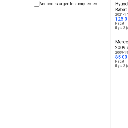
Hyund
Annonces urgentes uniquement
Rabat
2021
14
128 0
Rabat
il y a 2 
Merce
2009 
2009
19
85 00
Rabat
il y a 2 