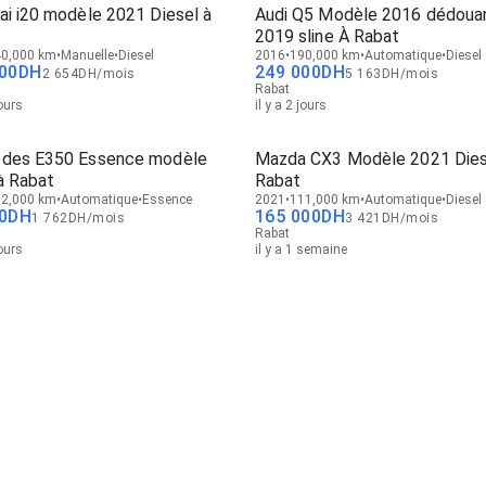
ai i20 modèle 2021 Diesel à
Audi Q5 Modèle 2016 dédoua
2019 sline À Rabat
0,000 km
Manuelle
Diesel
2016
190,000 km
Automatique
Diesel
00
DH
249 000
DH
2 654
DH
/
mois
5 163
DH
/
mois
Rabat
jours
il y a 2 jours
des E350 Essence modèle
Mazda CX3 Modèle 2021 Dies
à Rabat
Rabat
2,000 km
Automatique
Essence
2021
111,000 km
Automatique
Diesel
0
DH
165 000
DH
1 762
DH
/
mois
3 421
DH
/
mois
Rabat
jours
il y a 1 semaine