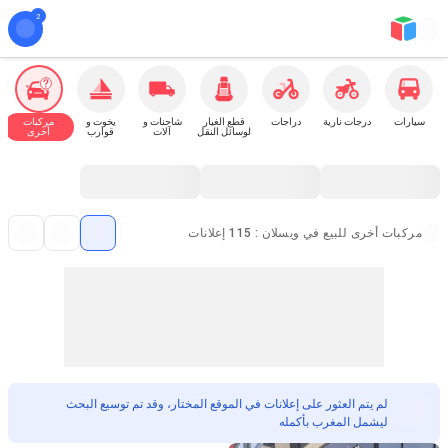
سيارات
درجات نارية
دراجات
قطع الغيار
شاحنات و
يخوت و
مركبات
لوسائل النقل
آلات
قوارب
أخرى
مركبات أخرى للبيع في ويسلان : 115 إعلانات
لم يتم العثور على إعلانات في الموقع المختار، وقد تم توسيع البحث
ليشمل المغرب بأكمله