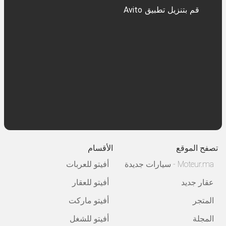
قم بتنزيل تطبيق Avito
تصفح الموقع
الأقسام
Moteur.ma - سيارات جديدة
أفيتو للعربات
عقار جديد
أفيتو للعقار
المتجر
أفيتو ماركت
المجلة
أفيتو للشغل