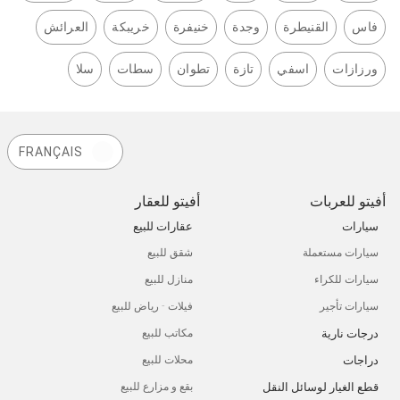
فاس
القنيطرة
وجدة
خنيفرة
خريبكة
العرائش
ورزازات
اسفي
تازة
تطوان
سطات
سلا
FRANÇAIS
أفيتو للعربات
أفيتو للعقار
سيارات
عقارات للبيع
سيارات مستعملة
شقق للبيع
سيارات للكراء
منازل للبيع
سيارات تأجير
فيلات - رياض للبيع
درجات نارية
مكاتب للبيع
دراجات
محلات للبيع
قطع الغيار لوسائل النقل
بقع و مزارع للبيع