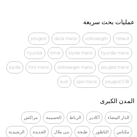
عمليات بحث سريعة
peugeot
dacia maroc
volkswagen
renault
hyundai
bmw
toyota maroc
hyundai maroc
toyota
ford maroc
volkswagen maroc
peugeot maroc
audi
opel maroc
peugeot 208
المدن الكبرى
الدار البيضاء
أكادير
الرباط
الحسيمة
مراكش
مكناس
الناظور
طنجة
بنى ملال
الجديدة
الرشيدية