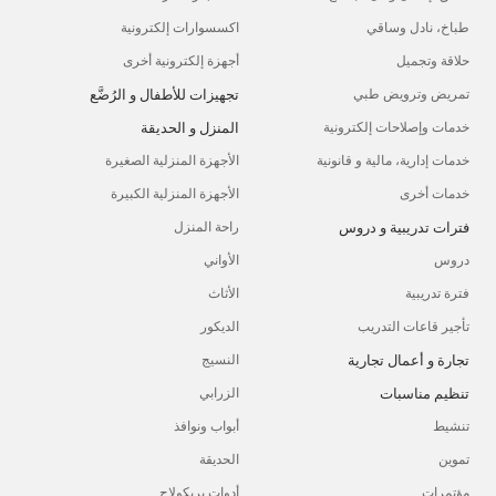
طباخ، نادل وساقي
اكسسوارات إلكترونية
حلاقة وتجميل
أجهزة إلكترونية أخرى
تجهيزات للأطفال و الرُضَّع
تمريض وترويض طبي
المنزل و الحديقة
خدمات وإصلاحات إلكترونية
خدمات إدارية، مالية و قانونية
الأجهزة المنزلية الصغيرة
خدمات أخرى
الأجهزة المنزلية الكبيرة
فترات تدريبية و دروس
راحة المنزل
دروس
الأواني
فترة تدريبية
الأثاث
تأجير قاعات التدريب
الديكور
تجارة و أعمال تجارية
النسيج
تنظيم مناسبات
الزرابي
تنشيط
أبواب ونوافذ
تموين
الحديقة
مؤتمرات
أدوات بريكولاج