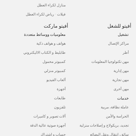
منازل لكراء العطل
فيلات - رياض لكراء العطل
أفيتو للشغل
أفيتو ماركت
تشغيل
معلوميات ووسائط متعددة
مراكز الإتصال
هواتف و هواتف ذكية
أطر
طابليط و الكتاب الاليكتروني
مهن تكنولوجيا المعلومات
كمبيوتر محمول
مهن إدارية
كمبيوتر منزلي
مهن تجارية
ألعاب الفيديو
مهن أخرى
أجهزة
خدمات
طابعات
عاملة نظافة، مربية
تلفزيون
الحراسة والأمن
آلات تصوير و كاميرات
تجديد، بريكولاج و إصلاحات منزلية
أجهزة صوتية عالية الدقة
سائق، إنتقال ونقل البضائع
حساب و اشتراك