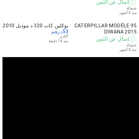
إسأل عن الثمن
شتوكة
منذ 5 أشهر
CATERPILLAR MODÈLE 95
بوكلين كات 320 د موديل 2010
53
درهم
DIWANA 2015
أكادير
إسأل عن الثمن
منذ 14 دقيقة
شتوكة
منذ 5 أشهر