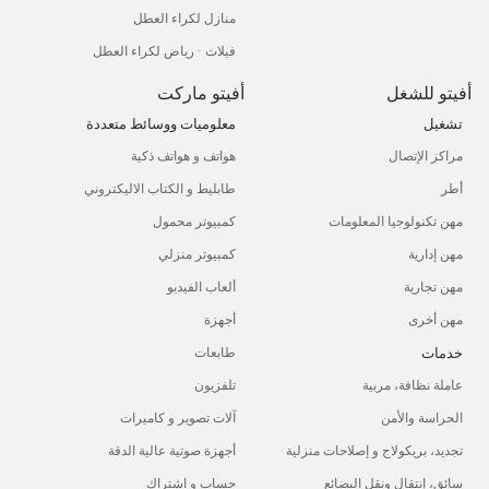
منازل لكراء العطل
فيلات - رياض لكراء العطل
أفيتو للشغل
أفيتو ماركت
تشغيل
معلوميات ووسائط متعددة
مراكز الإتصال
هواتف و هواتف ذكية
أطر
طابليط و الكتاب الاليكتروني
مهن تكنولوجيا المعلومات
كمبيوتر محمول
مهن إدارية
كمبيوتر منزلي
مهن تجارية
ألعاب الفيديو
مهن أخرى
أجهزة
خدمات
طابعات
عاملة نظافة، مربية
تلفزيون
الحراسة والأمن
آلات تصوير و كاميرات
تجديد، بريكولاج و إصلاحات منزلية
أجهزة صوتية عالية الدقة
سائق، إنتقال ونقل البضائع
حساب و اشتراك