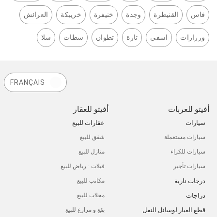
فاس
القنيطرة
وجدة
خنيفرة
خريبكة
العرائش
ورزازات
اسفي
تازة
تطوان
سطات
سلا
FRANÇAIS
أفيتو للعربات
أفيتو للعقار
سيارات
عقارات للبيع
سيارات مستعملة
شقق للبيع
سيارات للكراء
منازل للبيع
سيارات تأجير
فيلات - رياض للبيع
درجات نارية
مكاتب للبيع
دراجات
محلات للبيع
قطع الغيار لوسائل النقل
بقع و مزارع للبيع