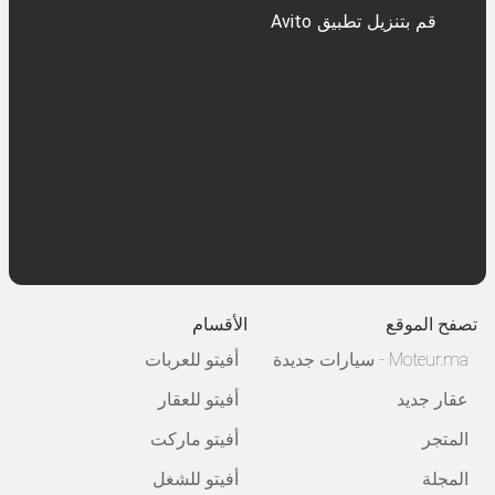
قم بتنزيل تطبيق Avito
تصفح الموقع
الأقسام
Moteur.ma - سيارات جديدة
أفيتو للعربات
عقار جديد
أفيتو للعقار
المتجر
أفيتو ماركت
المجلة
أفيتو للشغل