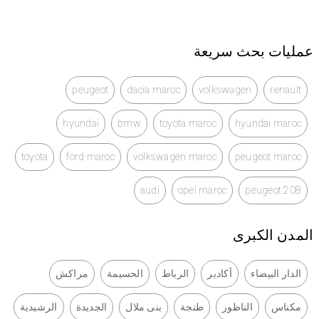
عمليات بحث سريعة
peugeot
dacia maroc
volkswagen
renault
hyundai
bmw
toyota maroc
hyundai maroc
toyota
ford maroc
volkswagen maroc
peugeot maroc
audi
opel maroc
peugeot 208
المدن الكبرى
الدار البيضاء
أكادير
الرباط
الحسيمة
مراكش
مكناس
الناظور
طنجة
بنى ملال
الجديدة
الرشيدية