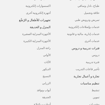
طباخ، نادل وساقي
اكسسوارات إلكترونية
حلاقة وتجميل
أجهزة إلكترونية أخرى
تجهيزات للأطفال و الرُضَّع
تمريض وترويض طبي
المنزل و الحديقة
خدمات وإصلاحات إلكترونية
خدمات إدارية، مالية و قانونية
الأجهزة المنزلية الصغيرة
خدمات أخرى
الأجهزة المنزلية الكبيرة
فترات تدريبية و دروس
راحة المنزل
دروس
الأواني
فترة تدريبية
الأثاث
تأجير قاعات التدريب
الديكور
تجارة و أعمال تجارية
النسيج
تنظيم مناسبات
الزرابي
تنشيط
أبواب ونوافذ
تموين
الحديقة
مؤتمرات
أدوات بريكولاج