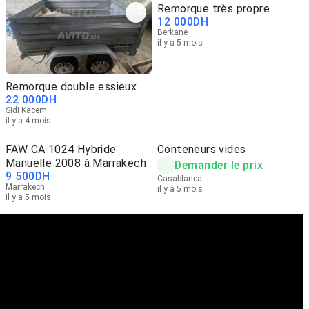
Remorque très propre
12 000
DH
Berkane
il y a 5 mois
Remorque double essieux
22 000
DH
Sidi Kacem
il y a 4 mois
FAW CA 1024 Hybride
Conteneurs vides
Manuelle 2008 à Marrakech
Demander le prix
9 500
DH
Casablanca
Marrakech
il y a 5 mois
il y a 5 mois