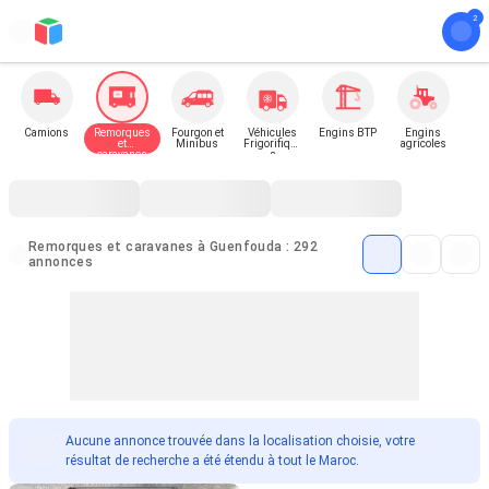
Camions
Remorques
Fourgon et
Véhicules
Engins BTP
Engins
et
Minibus
Frigorifique
agricoles
caravanes
s
Remorques et caravanes à Guenfouda : 292
annonces
Aucune annonce trouvée dans la localisation choisie, votre
résultat de recherche a été étendu à tout le Maroc.